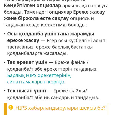
Кеңейтілген опциялар
арқылы қатынасуға
болады. Төмендегі опциялар
Ереже жасау
және біржола есте сақтау
опциясын
таңдаған кезде қолжетімді болады:
Осы қолданба үшін ғана жарамды
•
ереже жасау
— Егер осы құсбелгіні алып
тастасаңыз, ереже барлық бастапқы
қолданбаларға жасалады.
Тек әрекет үшін
— Ереже файлы/
•
қолданба/тізбе әрекеттерін таңдаңыз.
Барлық HIPS әрекеттерінің
сипаттамаларын көріңіз
.
Тек нысан үшін
— Ереже файлы/
•
қолданба/тізбе нысандарын таңдаңыз.
HIPS хабарландырулары шексіз бе?