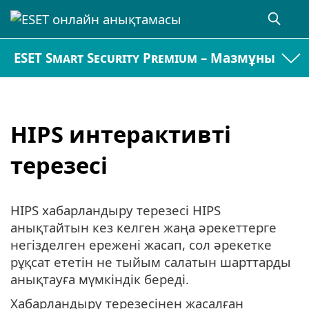
ESET Smart Security Premium – Мазмұны
HIPS интерактивті
терезесі
HIPS хабарландыру терезесі HIPS
анықтайтын кез келген жаңа әрекеттерге
негізделген ережені жасап, сол әрекетке
рұқсат ететін не тыйым салатын шарттарды
анықтауға мүмкіндік береді.
Хабарландыру терезесінен жасалған