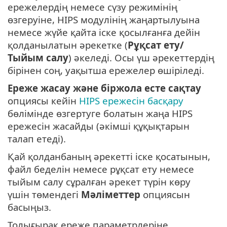
ережелердің немесе сүзу режимінің
өзгеруіне, HIPS модулінің жаңартылуына
немесе жүйе қайта іске қосылғанға дейін
қолданылатын әрекетке (
Рұқсат ету/
Тыйым салу
) әкеледі. Осы үш әрекеттердің
бірінен соң, уақытша ережелер өшіріледі.
Ереже жасау және біржола есте сақтау
опциясы кейін
HIPS ережесін басқару
бөлімінде өзгертуге болатын жаңа HIPS
ережесін жасайды (әкімші құқықтарын
талап етеді).
Қай қолданбаның әрекетті іске қосатынын,
файл беделін немесе рұқсат ету немесе
тыйым салу сұралған әрекет түрін көру
үшін төмендегі
Мәліметтер
опциясын
басыңыз.
Толығырақ ереже параметрлеріне