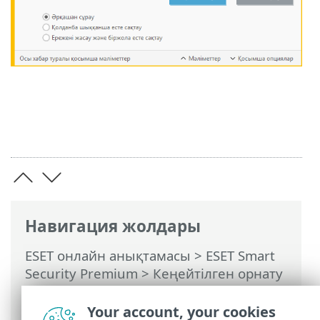
Навигация жолдары
ESET онлайн анықтамасы
>
ESET Smart
Security Premium
>
Кеңейтілген орнату
>
Қарап шығулар
>
HIPS – Хост
негізіндегі енуді болдырмау жүйесі
>
Your account, your cookies