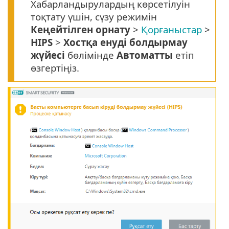
Хабарландырулардың көрсетілуін
тоқтату үшін, сүзу режимін
Кеңейтілген орнату
>
Қорғаныстар
>
HIPS
>
Хостқа енуді болдырмау
жүйесі
бөлімінде
Автоматты
етіп
өзгертіңіз.