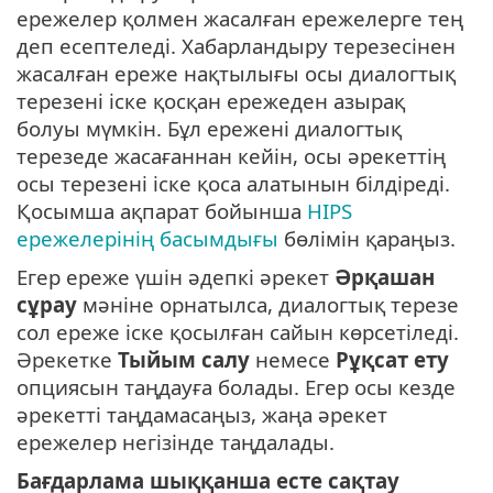
ережелер қолмен жасалған ережелерге тең
деп есептеледі. Хабарландыру терезесінен
жасалған ереже нақтылығы осы диалогтық
терезені іске қосқан ережеден азырақ
болуы мүмкін. Бұл ережені диалогтық
терезеде жасағаннан кейін, осы әрекеттің
осы терезені іске қоса алатынын білдіреді.
Қосымша ақпарат бойынша
HIPS
ережелерінің басымдығы
бөлімін қараңыз.
Егер ереже үшін әдепкі әрекет
Әрқашан
сұрау
мәніне орнатылса, диалогтық терезе
сол ереже іске қосылған сайын көрсетіледі.
Әрекетке
Тыйым салу
немесе
Рұқсат ету
опциясын таңдауға болады. Егер осы кезде
әрекетті таңдамасаңыз, жаңа әрекет
ережелер негізінде таңдалады.
Бағдарлама шыққанша есте сақтау