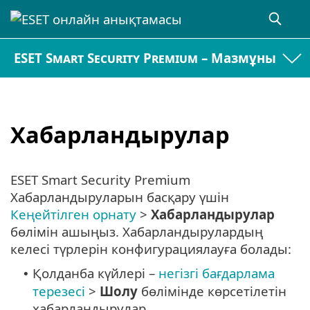
ESET Smart Security Premium – Мазмұны
Хабарландырулар
ESET Smart Security Premium
Хабарландыруларын басқару үшін
Кеңейтілген орнату
>
Хабарландырулар
бөлімін ашыңыз. Хабарландырулардың
келесі түрлерін конфигурациялауға болады:
Қолданба күйлері –
негізгі бағдарлама
•
терезесі
>
Шолу
бөлімінде көрсетілетін
хабарландырулар.