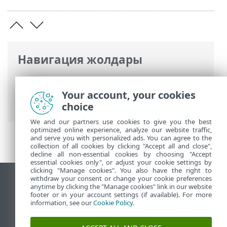
Навигация жолдары
ESET онлайн анықтамасы
>
ESET Smart
Security Premium
>
Кеңейтілген орнату
Your account, your cookies
> Хабарландырулар
choice
We and our partners use cookies to give you the best
optimized online experience, analyze our website traffic,
and serve you with personalized ads. You can agree to the
collection of all cookies by clicking "Accept all and close",
decline all non-essential cookies by choosing "Accept
essential cookies only", or adjust your cookie settings by
clicking "Manage cookies". You also have the right to
withdraw your consent or change your cookie preferences
Жұмыс үстеліндегі сайтты қарау
anytime by clicking the "Manage cookies" link in our website
footer or in your account settings (if available). For more
End of Life
information, see our
Cookie Policy
.
ESET білім қоры
ESET форумы