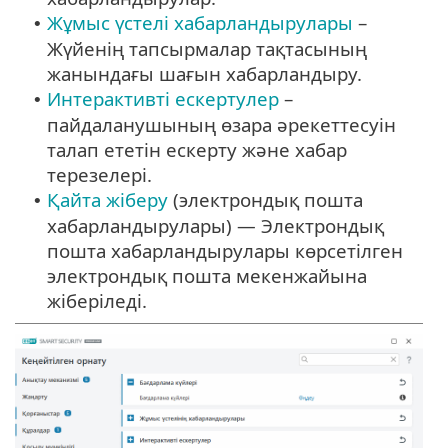
Жұмыс үстелі хабарландырулары
–
•
Жүйенің тапсырмалар тақтасының
жанындағы шағын хабарландыру.
Интерактивті ескертулер
–
•
пайдаланушының өзара әрекеттесуін
талап ететін ескерту және хабар
терезелері.
Қайта жіберу
(электрондық пошта
•
хабарландырулары) — Электрондық
пошта хабарландырулары көрсетілген
электрондық пошта мекенжайына
жіберіледі.