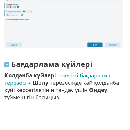
Бағдарлама күйлері
Қолданба күйлері
–
негізгі бағдарлама
терезесі
>
Шолу
терезесінде қай қолданба
күйі көрсетілетінін таңдау үшін
Өңдеу
түймешігін басыңыз.