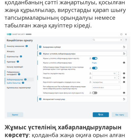
қолданбаның сәтті жаңартылуы, қосылған
жаңа құрылғылар, вирустарды қарап шығу
тапсырмаларының орындалуы немесе
табылған жаңа қауіптер кіреді.
Жұмыс үстелінің хабарландыруларын
көрсету
: қолданба жаңа оқиға орын алған