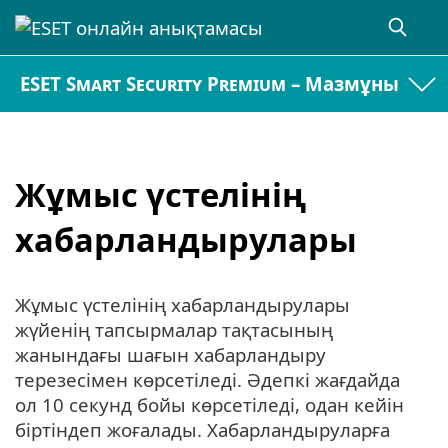
ESET Smart Security Premium – Мазмұны
Жұмыс үстелінің
хабарландырулары
Жұмыс үстелінің хабарландырулары
жүйенің тапсырмалар тақтасының
жанындағы шағын хабарландыру
терезесімен көрсетіледі. Әдепкі жағдайда
ол 10 секунд бойы көрсетіледі, одан кейін
біртіндеп жоғалады. Хабарландыруларға