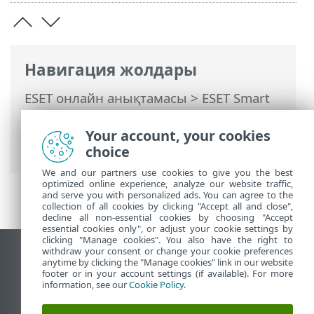
Навигация жолдары
ESET онлайн анықтамасы
>
ESET Smart
Security Premium
>
Кеңейтілген орнату
>
Хабарландырулар
> Жұмыс үстелінің
Your account, your cookies
хабарландырулары
choice
We and our partners use cookies to give you the best
optimized online experience, analyze our website traffic,
and serve you with personalized ads. You can agree to the
collection of all cookies by clicking "Accept all and close",
decline all non-essential cookies by choosing "Accept
essential cookies only", or adjust your cookie settings by
clicking "Manage cookies". You also have the right to
withdraw your consent or change your cookie preferences
Жұмыс үстеліндегі сайтты қарау
anytime by clicking the "Manage cookies" link in our website
footer or in your account settings (if available). For more
End of Life
information, see our
Cookie Policy
.
ESET білім қоры
ESET форумы