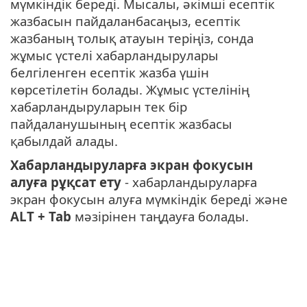
мүмкіндік береді. Мысалы, әкімші есептік
жазбасын пайдаланбасаңыз, есептік
жазбаның толық атауын теріңіз, сонда
жұмыс үстелі хабарландырулары
белгіленген есептік жазба үшін
көрсетілетін болады. Жұмыс үстелінің
хабарландыруларын тек бір
пайдаланушының есептік жазбасы
қабылдай алады.
Хабарландыруларға экран фокусын
алуға рұқсат ету
- хабарландыруларға
экран фокусын алуға мүмкіндік береді және
ALT + Tab
мәзірінен таңдауға болады.