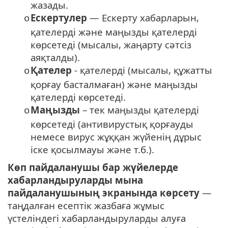
жазады.
Ескертулер
— Ескерту хабарларын,
o
қателерді және маңызды қателерді
көрсетеді (мысалы, жаңарту сәтсіз
аяқталды).
Қателер
- қателерді (мысалы, құжатты
o
қорғау басталмаған) және маңызды
қателерді көрсетеді.
Маңызды
– тек маңызды қателерді
o
көрсетеді (антивирустық қорғауды
немесе вирус жұққан жүйенің дұрыс
іске қосылмауы және т.б.).
Көп пайдаланушы бар жүйелерде
хабарландыруларды мына
пайдаланушының экранында көрсету
—
таңдалған есептік жазбаға жұмыс
үстеліндегі хабарландыруларды алуға