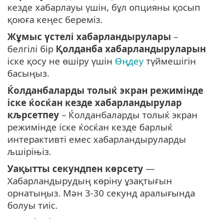
кезде хабарлауы үшін, бұл опцияны қосып
қоюға кеңес береміз.
Жұмыс үстелі хабарландырулары
–
белгілі бір
Қолданба хабарландыруларын
іске қосу не өшіру үшін
Өңдеу
түймешігін
басыңыз.
Ќолданбаларды толыќ экран режимінде
іске ќосќан кезде хабарландырулар
кљрсетпеу
– Ќолданбаларды толыќ экран
режимінде іске ќосќан кезде барлыќ
интерактивті емес хабарландыруларды
љшіріњіз.
Уақытты секундпен көрсету
—
Хабарландырудың көріну ұзақтығын
орнатыңыз. Мән 3-30 секунд аралығында
болуы тиіс.