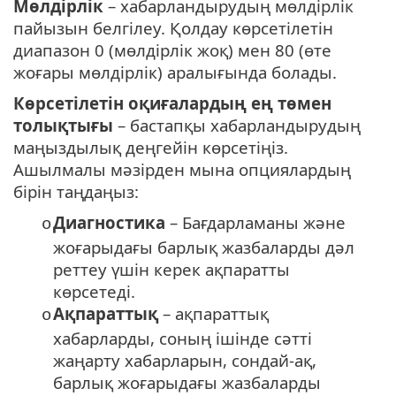
Мөлдірлік
– хабарландырудың мөлдірлік
пайызын белгілеу. Қолдау көрсетілетін
диапазон 0 (мөлдірлік жоқ) мен 80 (өте
жоғары мөлдірлік) аралығында болады.
Көрсетілетін оқиғалардың ең төмен
толықтығы
– бастапқы хабарландырудың
маңыздылық деңгейін көрсетіңіз.
Ашылмалы мәзірден мына опциялардың
бірін таңдаңыз:
Диагностика
– Бағдарламаны және
o
жоғарыдағы барлық жазбаларды дәл
реттеу үшін керек ақпаратты
көрсетеді.
Ақпараттық
– ақпараттық
o
хабарларды, соның ішінде сәтті
жаңарту хабарларын, сондай-ақ,
барлық жоғарыдағы жазбаларды