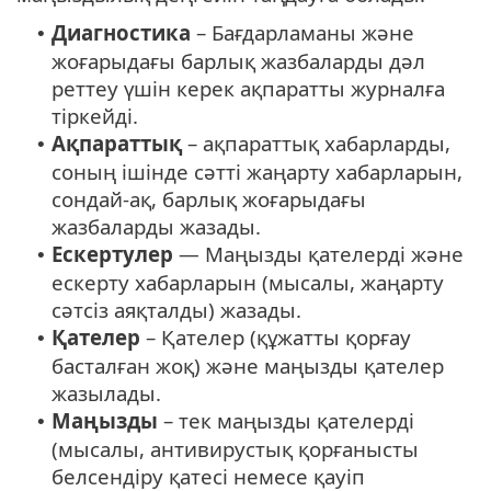
Диагностика
– Бағдарламаны және
•
жоғарыдағы барлық жазбаларды дәл
реттеу үшін керек ақпаратты журналға
тіркейді.
Ақпараттық
– ақпараттық хабарларды,
•
соның ішінде сәтті жаңарту хабарларын,
сондай-ақ, барлық жоғарыдағы
жазбаларды жазады.
Ескертулер
— Маңызды қателерді және
•
ескерту хабарларын (мысалы, жаңарту
сәтсіз аяқталды) жазады.
Қателер
– Қателер (құжатты қорғау
•
басталған жоқ) және маңызды қателер
жазылады.
Маңызды
– тек маңызды қателерді
•
(мысалы, антивирустық қорғанысты
белсендіру қатесі немесе қауіп