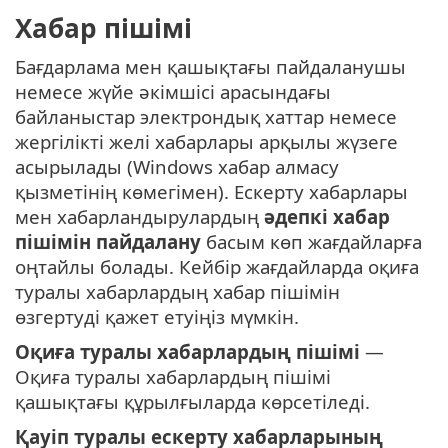
Хабар пішімі
Бағдарлама мен қашықтағы пайдаланушы
немесе жүйе әкімшісі арасындағы
байланыстар электрондық хаттар немесе
жергілікті желі хабарлары арқылы жүзеге
асырылады (Windows хабар алмасу
қызметінің көмегімен). Ескерту хабарлары
мен хабарландырулардың
әдепкі хабар
пішімін пайдалану
басым көп жағдайларға
оңтайлы болады. Кейбір жағдайларда оқиға
туралы хабарлардың хабар пішімін
өзгертуді қажет етуіңіз мүмкін.
Оқиға туралы хабарлардың пішімі
—
Оқиға туралы хабарлардың пішімі
қашықтағы құрылғыларда көрсетіледі.
Қауіп туралы ескерту хабарларының