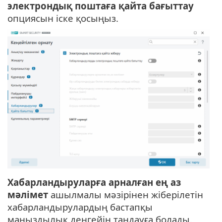
электрондық поштаға қайта бағыттау
опциясын іске қосыңыз.
Хабарландыруларға арналған ең аз
мәлімет
ашылмалы мәзірінен жіберілетін
хабарландырулардың бастапқы
маңыздылық деңгейін таңдауға болады.