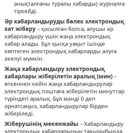
анықталғаны туралы хабарды) журналға
тіркейді.
Әр хабарландыруды бөлек электрондық
хат жіберу
– қосылған болса, алушы әр
хабарландыру үшін жаңа электрондық
хабар алады. Бұл қысқа уақыт ішінде
көптеген электрондық хабарларды алуға
әкелуі мүмкін.
Жаңа хабарландыру электрондық
хабарлары жіберілетін аралық (мин)
–
өткеннен кейін жаңа хабарландырулар
электрондық поштаға жіберілетін минуттар
түріндегі аралық. Бұл мәнді 0 деп
орнатсаңыз, хабарландырулар бірден
жіберіледі.
Жіберушінің мекенжайы
– Хабарландыру
электрондық хабарларының тақырыбында