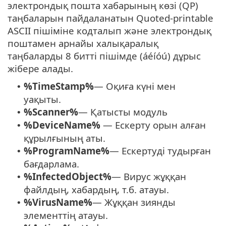
электрондық пошта хабарының көзі (QP)
таңбаларын пайдаланатын Quoted-printable
ASCII пішіміне кодталып және электрондық
поштамен арнайы халықаралық
таңбаларды 8 битті пішімде (áéíóú) дұрыс
жібере алады.
%TimeStamp%
— Оқиға күні мен
•
уақыты.
%Scanner%
— Қатысты модуль
•
%DeviceName%
— Ескерту орын алған
•
құрылғының аты.
%ProgramName%
— Ескертуді тудырған
•
бағдарлама.
%InfectedObject%
— Вирус жұққан
•
файлдың, хабардың, т.б. атауы.
%VirusName%
— Жұққан зиянды
•
элементтің атауы.