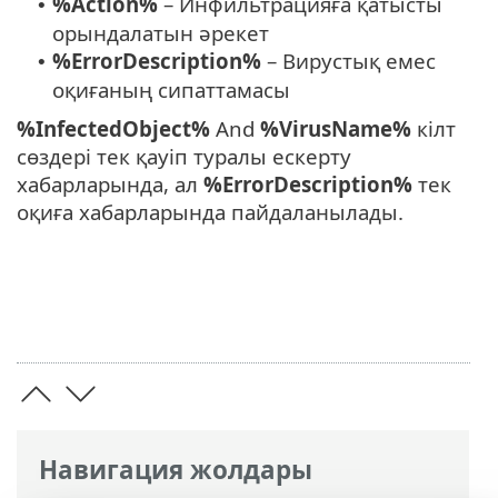
%Action%
– Инфильтрацияға қатысты
•
орындалатын әрекет
%ErrorDescription%
– Вирустық емес
•
оқиғаның сипаттамасы
%InfectedObject%
And
%VirusName%
кілт
сөздері тек қауіп туралы ескерту
хабарларында, ал
%ErrorDescription%
тек
оқиға хабарларында пайдаланылады.
Навигация жолдары