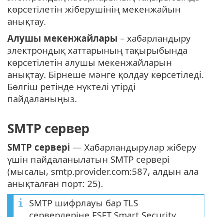
көрсетілетін жіберушінің мекенжайын
анықтау.
Алушы мекенжайлары
– хабарландыру
электрондық хаттарының тақырыбында
көрсетілетін алушы мекенжайларын
анықтау. Бірнеше мәнге қолдау көрсетіледі.
Бөлгіш ретінде нүктелі үтірді
пайдаланыңыз.
SMTP сервер
SMTP сервері
— Хабарландырулар жіберу
үшін пайдаланылатын SMTP сервері
(мысалы, smtp.provider.com:587, алдын ала
анықталған порт: 25).
SMTP шифрлауы бар TLS
серверлеріне ESET Smart Security