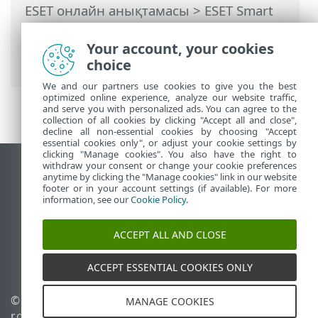
ESET онлайн анықтамасы
>
ESET Smart
Security Premium
>
Кеңейтілген орнату
>
Хабарландырулар
>
Жұмыс үстелінің
Your account, your cookies
хабарландырулары
> Қайта бағыттау
choice
We and our partners use cookies to give you the best
optimized online experience, analyze our website traffic,
and serve you with personalized ads. You can agree to the
collection of all cookies by clicking "Accept all and close",
decline all non-essential cookies by choosing "Accept
essential cookies only", or adjust your cookie settings by
clicking "Manage cookies". You also have the right to
withdraw your consent or change your cookie preferences
Жұмыс үстеліндегі сайтты қарау
anytime by clicking the "Manage cookies" link in our website
footer or in your account settings (if available). For more
End of Life
information, see our
Cookie Policy
.
ESET білім қоры
ESET форумы
ACCEPT ALL AND CLOSE
ESET Status Portal
Аймақтық қолдау
ACCEPT ESSENTIAL COOKIES ONLY
© 1992 - 2026 ESET, spol. s
Cookie файлдарын
MANAGE COOKIES
r.o. - Барлық құқықтары
басқару