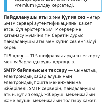
Premium қолдау көрсетеді.
Пайдаланушы аты
және
Құпия сөз
– егер
SMTP сервері аутентификацияны қажет
етсе, бұл өрістерге SMTP серверіне
қатынасу мүмкіндігін беретін дұрыс
пайдаланушы аты мен құпия сөз енгізілуі
керек.
TLS қосу
— TLS шифрлауы арқылы ескерту
мен хабарландыруды қорғаңыз.
SMTP байланысын тексеру
— Сынақтық
электрондық хабар алушының
электрондық пошта мекенжайына
жіберіледі. SMTP серверін, пайдаланушы
атын, құпия сөзді, жіберуші мекенжайын
және алушы мекенжайын толтыру қажет.