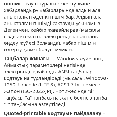
пішімі
– қауіп туралы ескерту және
хабарландыру хабарларында алдын ала
анықталған әдепкі пішім бар. Алдын ала
анықталған пішімді сақтауды ұсынамыз.
Дегенмен, кейбір жағдайларда (мысалы,
сізде автоматты электрондық поштаны
өңдеу жүйесі болғанда), хабар пішімін
өзгерту қажет болуы мүмкін.
Таңбалар жинағы
— Windows жүйесінің
Аймақтық параметрлері негізінде
электрондық хабарды ANSI таңбалар
кодтауына түрлендіреді (мысалы, windows-
1250, Unicode (UTF-8), ACSII 7-bit немесе
Жапон (ISO-2022-JP)). Нәтижесінде "á"
таңбасы "a" таңбасына және белгісіз таңба
"?" таңбасына өзгертіледі.
Quoted-printable кодтауын пайдалану
–