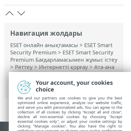
Навигация жолдары
ESET онлайн анықтамасы
>
ESET Smart
Security Premium
>
ESET Smart Security
Premium Бағдарламасымен жұмыс істеу
>
Реттеу
>
Интернетті қорғау
>
Ата-ана
бақылау
> Диалог терезелері - Parental
Control > Пайдаланушыдан
Your account, your cookies
ерекшелікті көшіру
choice
We and our partners use cookies to give you the best
optimized online experience, analyze our website traffic,
and serve you with personalized ads. You can agree to the
collection of all cookies by clicking "Accept all and close",
decline all non-essential cookies by choosing "Accept
essential cookies only", or adjust your cookie settings by
clicking "Manage cookies". You also have the right to
withdraw your consent or change your cookie preferences