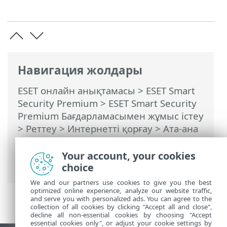
Навигация жолдары
ESET онлайн анықтамасы
>
ESET Smart
Security Premium
>
ESET Smart Security
Premium Бағдарламасымен жұмыс істеу
>
Реттеу
>
Интернетті қорғау
>
Ата-ана
бақылау
> Диалог терезелері - Parental
Control > Санаттарды есептік жазбадан
Your account, your cookies
көшіру
choice
We and our partners use cookies to give you the best
optimized online experience, analyze our website traffic,
and serve you with personalized ads. You can agree to the
collection of all cookies by clicking "Accept all and close",
decline all non-essential cookies by choosing "Accept
essential cookies only", or adjust your cookie settings by