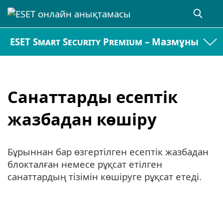
ESET Smart Security Premium – Мазмұны
Санаттарды есептік
жазбадан көшіру
Бұрыннан бар өзгертілген есептік жазбадан
блокталған немесе рұқсат етілген
санаттардың тізімін көшіруге рұқсат етеді.