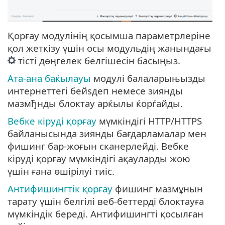
Қорғау модулінің қосымша параметрлеріне
қол жеткізу үшін осы модульдің жанындағы
тісті дөңгелек белгішесін басыңыз.
Ата-ана баќылауы
модулі балаларыњызды
интернеттегі бейѕдеп немесе зиянды
мазмђнды блоктау арќылы ќорѓайды.
Вебке кіруді қорғау
мүмкіндігі HTTP/HTTPS
байланысында зиянды бағдарламалар мен
фишинг бар-жоғын сканерлейді. Вебке
кіруді қорғау мүмкіндігі ақауларды жою
үшін ғана өшірілуі тиіс.
Антифишингтік қорғау
фишинг мазмұнын
тарату үшін белгілі веб-беттерді блоктауға
мүмкіндік береді. Антифишингті қосылған