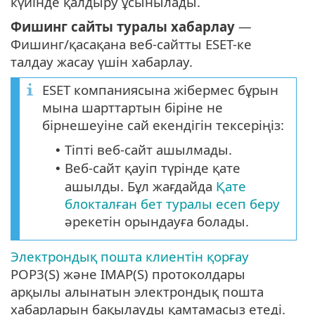
күйінде қалдыру ұсынылады.
Фишинг сайты туралы хабарлау
—
Фишинг/қасақана веб-сайтты ESET-ке
талдау жасау үшін хабарлау.
ESET компаниясына жібермес бұрын
мына шарттартын біріне не
бірнешеуіне сай екендігін тексеріңіз:
Тіпті веб-сайт ашылмады.
•
Веб-сайт қауіп түрінде қате
•
ашылды. Бұл жағдайда
Қате
блокталған бет туралы есеп беру
әрекетін орындауға болады.
Электрондық пошта клиентін қорғау
POP3(S) және IMAP(S) протоколдары
арқылы алынатын электрондық пошта
хабарларын бақылауды қамтамасыз етеді.