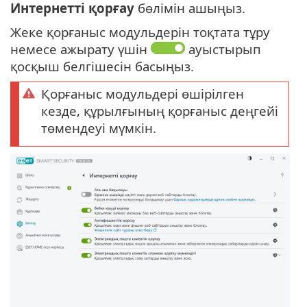
Интернетті қорғау
бөлімін ашыңыз.
Жеке қорғаныс модульдерін тоқтата тұру
немесе ажырату үшін
ауыстырып
қосқыш белгішесін басыңыз.
Қорғаныс модульдері өшірілген
кезде, құрылғының қорғаныс деңгейі
төмендеуі мүмкін.