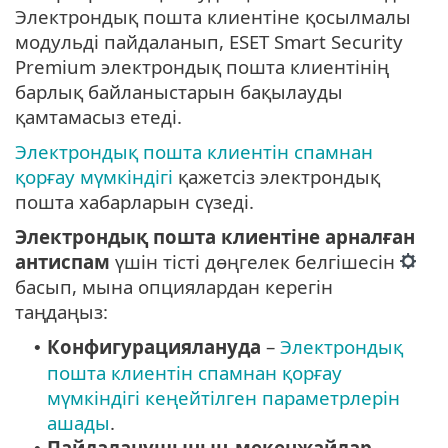
Электрондық пошта клиентіне қосылмалы
модульді пайдаланып, ESET Smart Security
Premium электрондық пошта клиентінің
барлық байланыстарын бақылауды
қамтамасыз етеді.
Электрондық пошта клиентін спамнан
қорғау мүмкіндігі
қажетсіз электрондық
пошта хабарларын сүзеді.
Электрондық пошта клиентіне арналған
антиспам
үшін тісті дөңгелек белгішесін
басып, мына опциялардан керегін
таңдаңыз:
Конфигурациялануда
–
Электрондық
•
пошта клиентін спамнан қорғау
мүмкіндігі кеңейтілген параметрлерін
ашады
.
Пайдаланушының мекенжайлар