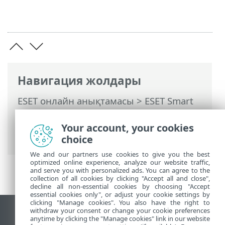
Навигация жолдары
ESET онлайн анықтамасы
>
ESET Smart
Security Premium
>
ESET Smart Security
Premium Бағдарламасымен жұмыс істеу
Your account, your cookies
>
Реттеу
> Интернетті қорғау
choice
We and our partners use cookies to give you the best
optimized online experience, analyze our website traffic,
and serve you with personalized ads. You can agree to the
collection of all cookies by clicking "Accept all and close",
decline all non-essential cookies by choosing "Accept
essential cookies only", or adjust your cookie settings by
clicking "Manage cookies". You also have the right to
withdraw your consent or change your cookie preferences
Жұмыс үстеліндегі сайтты қарау
anytime by clicking the "Manage cookies" link in our website