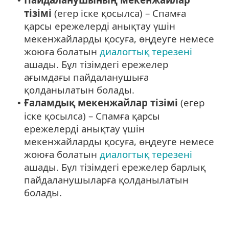
•
тізімі
(егер іске қосылса) – Спамға
қарсы ережелерді анықтау үшін
мекенжайларды қосуға, өңдеуге немесе
жоюға болатын
диалогтық терезені
ашады. Бұл тізімдегі ережелер
ағымдағы пайдаланушыға
қолданылатын болады.
Ғаламдық мекенжайлар тізімі
(егер
•
іске қосылса) – Спамға қарсы
ережелерді анықтау үшін
мекенжайларды қосуға, өңдеуге немесе
жоюға болатын
диалогтық терезені
ашады. Бұл тізімдегі ережелер барлық
пайдаланушыларға қолданылатын
болады.