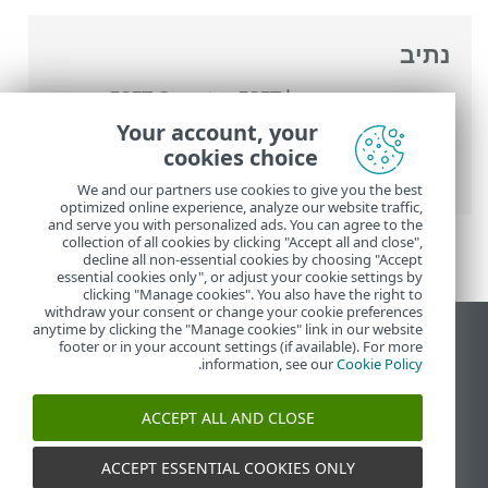
נתיב
העזרה המקוונת של ESET
>
ESET Smart
Security Premium
>
עבודה עם ESET Smart
Your account, your
Security Premium
>
הגדרות
>
הגנה על
cookies choice
מכשיר
> זוהתה חדירה
We and our partners use cookies to give you the best
optimized online experience, analyze our website traffic,
and serve you with personalized ads. You can agree to the
collection of all cookies by clicking "Accept all and close",
decline all non-essential cookies by choosing "Accept
essential cookies only", or adjust your cookie settings by
clicking "Manage cookies". You also have the right to
withdraw your consent or change your cookie preferences
anytime by clicking the "Manage cookies" link in our website
הצג את האתר למחשב
footer or in your account settings (if available). For more
.
information, see our
Cookie Policy
End of Life
מאגר הידע של ESET
ACCEPT ALL AND CLOSE
הפורום של ESET
ESET Status Portal
ACCEPT ESSENTIAL COOKIES ONLY
תמיכה אזורית