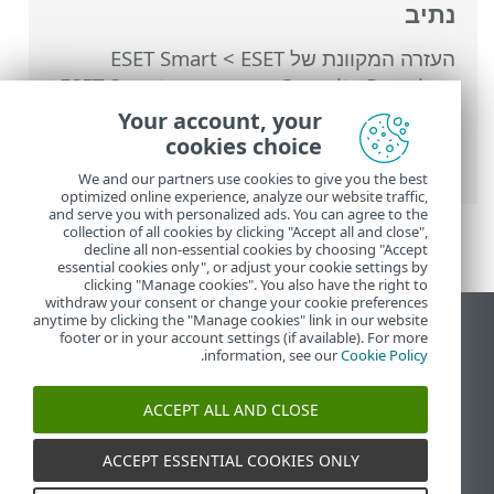
נתיב
העזרה המקוונת של ESET
>
ESET Smart
Security Premium
>
עבודה עם ESET Smart
Security Premium
>
הגדרות
>
הגנת רשת
>
Your account, your
חלונות דו-שיח - הגנת רשת > זוהתה רשת
cookies choice
חדשה
We and our partners use cookies to give you the best
optimized online experience, analyze our website traffic,
and serve you with personalized ads. You can agree to the
collection of all cookies by clicking "Accept all and close",
decline all non-essential cookies by choosing "Accept
essential cookies only", or adjust your cookie settings by
clicking "Manage cookies". You also have the right to
withdraw your consent or change your cookie preferences
anytime by clicking the "Manage cookies" link in our website
הצג את האתר למחשב
footer or in your account settings (if available). For more
.
information, see our
Cookie Policy
End of Life
מאגר הידע של ESET
ACCEPT ALL AND CLOSE
הפורום של ESET
ESET Status Portal
ACCEPT ESSENTIAL COOKIES ONLY
תמיכה אזורית