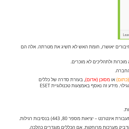
יבורים יאושרו, חומת האש לא תשיג את מטרתה. אלה הם
וכרות ולתהליכים לא מוכרים.
החברה.
כתום)
או
מסוכן (אדום)
, בעזרת סדרה של כללים
היוריסטיים הבוחנים את המאפיינים של כל חיבור, את מספר המשתמשים ואת שעת הגילוי. מידע זה נאסף באמצעות טכנולוגיית ESET
ת.
ציאות מספר 80, 443) בנסיבות רגילות.
ביק מערכות מרוחקות. אם הכללים מוגדרים כהלכה,