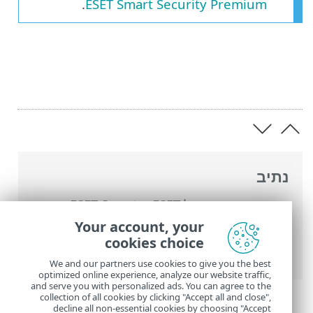
.
ESET Smart Security Premium
נתיב
העזרה המקוונת של ESET
>
ESET Smart
Security Premium
>
הגדרות מתקדמות
>
Your account, your
הגנות
>
בקרת התקנים
> הגנת מצלמת
cookies choice
אינטרנט
We and our partners use cookies to give you the best
optimized online experience, analyze our website traffic,
and serve you with personalized ads. You can agree to the
collection of all cookies by clicking "Accept all and close",
decline all non-essential cookies by choosing "Accept