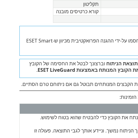
תקליטון
קורא כרטיסים מובנה
קבצים שהועתקו באמצעות סייר Windows ממיקום שלא נכלל למיקום מוגן ייחסמו על-ידי ההגנה הפרואקטיבית מכיוון ש-ESET Smart
וצאת הניתוח
וברצונך לבטל את החסימה של הקובץ
בץ המנותח באמצעות ESET LiveGuard
.
 הקבצים המנותחים תבוטל גם אם ניתוחם טרם הסתיים.
ESET LiveG חסם את הקובץ. ESET LiveGuard מנתח את הקובץ כדי להבטיח שהוא בטוח לשימוש.
ניתוח נמשך. וניידע אותך לגבי התוצאה. פעולה זו