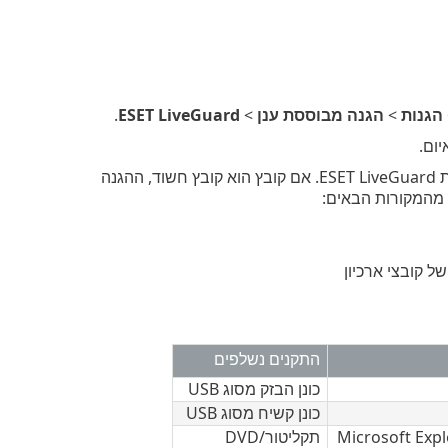
הגנות
>
הגנה מבוססת ענן
>
ESET LiveGuard
.
ום.
— מאפשרת או חוסמת את הפעלת הקבצים המנותחים באמצעות ESET LiveGuard. אם קובץ הוא קובץ חשוד, ההגנה
 מהמקורות הבאים:
ל קובצי ארכיון
התקנים נשלפים
כונן הבזק מסוג USB
כונן קשיח מסוג USB
תקליטור/DVD