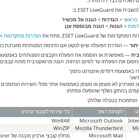
 ESET LiveGuard ב:
 הראשי
>
הגדרות
>
הגנה על מכשיר
דמות
>
הגנות
>
הגנה מבוססת ענן
ות של ESET LiveGuard, פתח את
הגדרות מתקדמות
>
תור
— הגדרת הפעולה שיש לנקוט אם הדגימה המנותחת מוערכת כאי
ית
סום את הפעלתו עד לסיום הניתוח. הגנה פרואקטיבית מזהה קבצים
ו באמצעות דפדפן אינטרנט נתמך
דואר
 מארכיון לא מוצפן או מוצפן באמצעות אחד מכלי השירות הנתמכים ש
מים בהתקן נשלף שהופעלו ונפתחו
ת הנתמכות בטבלה שלהלן:
ט
לקוחות דואר
כלי שירות לקובצי ארכיון
WinRAR
Microsoft Outlook
Inte
WinZIP
Mozilla Thunderbird
Mi
Microsoft Mail
מחלץ קובצי ארכיון מובנה של Microsoft Explorer