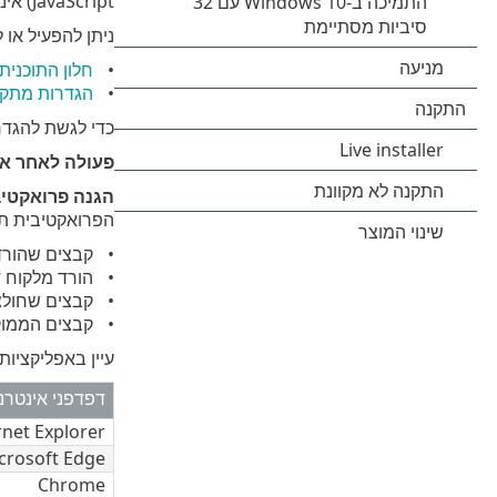
JavaScript) אינם נשלחים כברירת מחדל.
ניתן להפעיל או להשבית את
חלון התוכנית
הגדרות מתק
כדי לגשת להגדרות המתקדמ
פעולה לאחר אי
הגנה פרואקטיב
הפרואקטיבית תח
קבצים שהורד
הורד מלקוח 
קבצים שחולצו
קבצים הממוק
עיין באפליקציו
דפדפני אינטרנ
rnet Explorer
crosoft Edge
Chrome