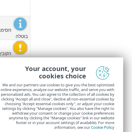
חסימת
בוטלה
הקובץ 
בניתוח
Your account, your
cookies choice
הוסר א
הקובץ בטוח
We and our partners use cookies to give you the best optimized
online experience, analyze our website traffic, and serve you with
אם ESET LiveGuard אינו פועל כראוי, תוצג התראה ב
personalized ads. You can agree to the collection of all cookies by
הבעיה. אם אינך
clicking "Accept all and close", decline all non-essential cookies by
choosing "Accept essential cookies only", or adjust your cookie
settings by clicking "Manage cookies". You also have the right to
withdraw your consent or change your cookie preferences
anytime by clicking the "Manage cookies" link in our website
footer or in your account settings (if available). For more
.
information, see our
Cookie Policy