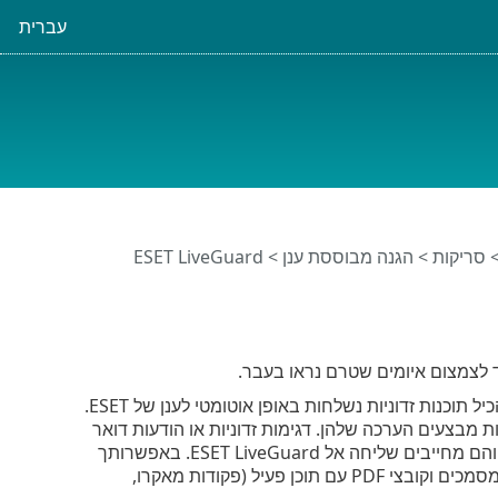
עברית
סריקות
>
הגנה מבוססת ענן
> ESET LiveGuard
לצמצום איומים שטרם נראו בעבר.
כאשר אפשרות זו מופעלת, דגימות חשודות שטרם אושרו כדגימות זדוניות והעלולות להכיל תוכנות זדוניות נשלחות באופן אוטומטי לענן של ESET.
ת מבצעים הערכה שלהן. דגימות זדוניות או הודעות דואר
. מסמכים וקובצי PDF עם תוכן פעיל (פקודות מאקרו,