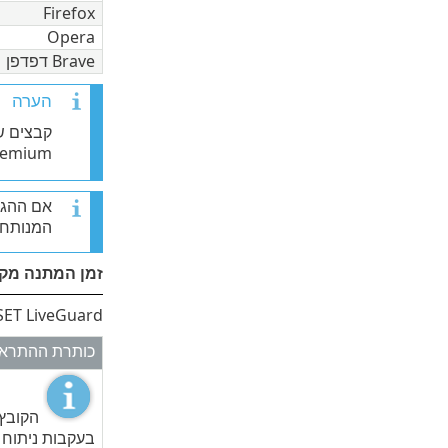
Firefox
Opera
Brave דפדפן
הערה
ty Premium
אם ההגנ
המנותח,
זמן המתנה מקס
ESET LiveGuard יידע אותך לגבי סטטוס הניתוח באמצעות התראות. להלן ההתראות
כותרת ההתרא
הקובץ
בעקבות ניתוח