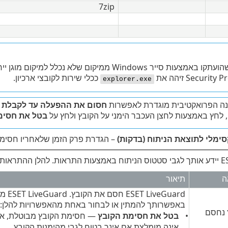
7zip
Securi זיהה את
ככלי שירות לקובצי ארכיון.
explorer.exe
ה הפרואקטיבית מוגדרת לאפשרות
חסום את ההפעלה עד לקבלת ת
 לחץ באמצעות לחצן העכבר הימני על הקובץ ולחץ על
בטל את חסימת הקו
ימלי לתוצאת הניתוח (בדקות)
– הגדרת פרק הזמן שלאחריו חסימת
 הזמינות:
ה
תיאור
uard
באפשרותך להמתין או לבחור באחת מהאפשרויות להלן:
 נחסם
בטל את חסימת הקובץ
— חסימת הקובץ מבוטלת, אך ה
אינה מומלצת אם אינך בטוח לגבי מהימנות הקובץ.