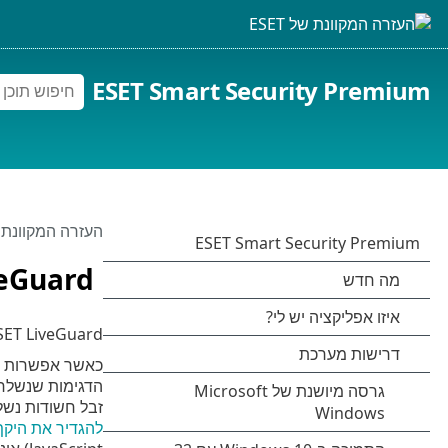
ESET Smart Security Premium
העזרה המקוונת של 
veGuard
ESET LiveGuard היא תכונה המוסיפה שכב
הדגימות שנשלחו 
זבל חשודות נשלחות אל ESET LiveGrid®. קבצים מצורפים לדוא"ל מטופלים בנפרד והם 
להגדיר את היקף 