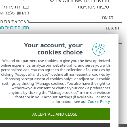
המחוון שלצד
הפ
העבר את פס המ
חלון התוכנית ה
איתור במצ
Your account, your
cookies choice
ראה
גורמים מפע
ThreatSense
-
We and our partners use cookies to give you the best optimized
online experience, analyze our website traffic, and serve you with
למצוא ב-
Sense
personalized ads. You can agree to the collection of all cookies by
clicking "Accept all and close", decline all non-essential cookies by
choosing "Accept essential cookies only", or adjust your cookie
settings by clicking "Manage cookies". You also have the right to
withdraw your consent or change your cookie preferences
anytime by clicking the "Manage cookies" link in our website
footer or in your account settings (if available). For more
.
information, see our
Cookie Policy
ACCEPT ALL AND CLOSE