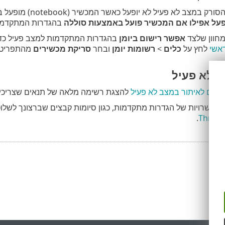
כברירת מחדל, הסורק
על אפילו אם המכשיר פועל באמצעות סוללה
בהגדרות המתקדמות
חוון שלצד
אפשר רישום ביומן
בהגדרות המתקדמות למצב פעיל כד
ראשי
לחץ על
כלים
>
רשומות יומן
ובחר
סריקת מכשירים
מהתפריט
ב לא פעיל
ילים לאיתור במצב לא פעיל
להצגת רשימה מלאה של תנאים שצריכים 
 אפשרויות של הגדרות מתקדמות, כגון סיומות קבצים שברצונך לשלוט 
.
Threat