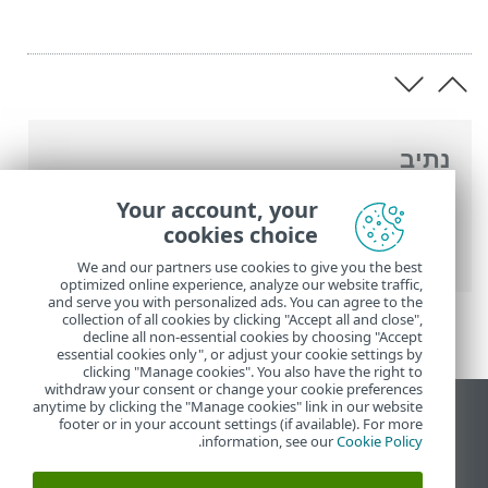
נתיב
העזרה המקוונת של ESET
>
ESET Smart
Your account, your
Security Premium
>
הגדרות מתקדמות
>
cookies choice
הגנות
> הגנה על מסמכים
We and our partners use cookies to give you the best
optimized online experience, analyze our website traffic,
and serve you with personalized ads. You can agree to the
collection of all cookies by clicking "Accept all and close",
decline all non-essential cookies by choosing "Accept
essential cookies only", or adjust your cookie settings by
clicking "Manage cookies". You also have the right to
withdraw your consent or change your cookie preferences
anytime by clicking the "Manage cookies" link in our website
הצג את האתר למחשב
footer or in your account settings (if available). For more
.
information, see our
Cookie Policy
End of Life
מאגר הידע של ESET