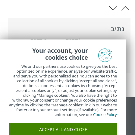
נתיב
העזרה המקוונת של ESET
>
ESET Smart
Security Premium
>
הגדרות מתקדמות
>
Your account, your
החזרה של הגדרות מתקדמות למצב קודם >
cookies choice
שגיאה במהלך שמירת התצורה
We and our partners use cookies to give you the best
optimized online experience, analyze our website traffic,
and serve you with personalized ads. You can agree to the
collection of all cookies by clicking "Accept all and close",
decline all non-essential cookies by choosing "Accept
essential cookies only", or adjust your cookie settings by
clicking "Manage cookies". You also have the right to
withdraw your consent or change your cookie preferences
anytime by clicking the "Manage cookies" link in our website
הצג את האתר למחשב
footer or in your account settings (if available). For more
.
information, see our
Cookie Policy
End of Life
מאגר הידע של ESET
ACCEPT ALL AND CLOSE
הפורום של ESET