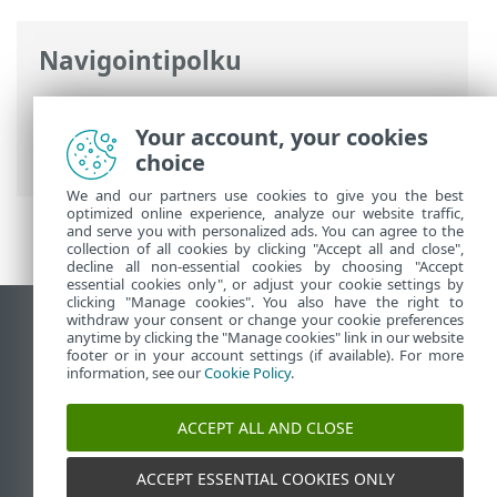
Navigointipolku
ESET-online-ohje
>
ESET Smart Security
Premium
>
ESET Smart Security Premium
Your account, your cookies
> Järjestelmävaatimukset
choice
We and our partners use cookies to give you the best
optimized online experience, analyze our website traffic,
and serve you with personalized ads. You can agree to the
collection of all cookies by clicking "Accept all and close",
decline all non-essential cookies by choosing "Accept
essential cookies only", or adjust your cookie settings by
clicking "Manage cookies". You also have the right to
withdraw your consent or change your cookie preferences
Näytä tietokonesivusto
anytime by clicking the "Manage cookies" link in our website
footer or in your account settings (if available). For more
End of Life
information, see our
Cookie Policy
.
ESET-tietämyskanta
ESET-foorumi
ACCEPT ALL AND CLOSE
ESET Status Portal
Alueellinen tuki
ACCEPT ESSENTIAL COOKIES ONLY