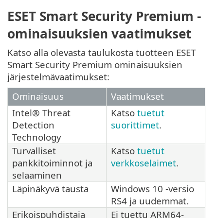
ESET Smart Security Premium -
ominaisuuksien vaatimukset
Katso alla olevasta taulukosta tuotteen ESET
Smart Security Premium ominaisuuksien
järjestelmävaatimukset:
Ominaisuus
Vaatimukset
Intel® Threat
Katso
tuetut
Detection
suorittimet
.
Technology
Turvalliset
Katso
tuetut
pankkitoiminnot ja
verkkoselaimet
.
selaaminen
Läpinäkyvä tausta
Windows 10 -versio
RS4 ja uudemmat.
Erikoispuhdistaja
Ei tuettu ARM64-