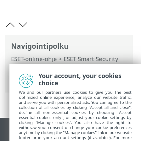
Navigointipolku
ESET-online-ohje
>
ESET Smart Security
Premium
>
ESET Smart Security Premium
>
Järjestelmävaatimukset
> Vanhentunut
Your account, your cookies
Microsoft Windows -versio
choice
We and our partners use cookies to give you the best
optimized online experience, analyze our website traffic,
and serve you with personalized ads. You can agree to the
collection of all cookies by clicking "Accept all and close",
decline all non-essential cookies by choosing "Accept
essential cookies only", or adjust your cookie settings by
clicking "Manage cookies". You also have the right to
withdraw your consent or change your cookie preferences
Näytä tietokonesivusto
anytime by clicking the "Manage cookies" link in our website
footer or in your account settings (if available). For more
End of Life