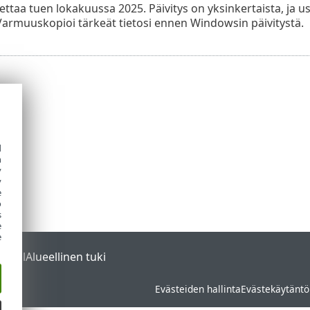
ettaa tuen lokakuussa 2025. Päivitys on yksinkertaista, ja
 Varmuuskopioi tärkeät tietosi ennen Windowsin päivitystä.
d
h
y
y
e
o
s
e
e
ortal
Alueellinen tuki
Evästeiden hallinta
Evästekäytäntö