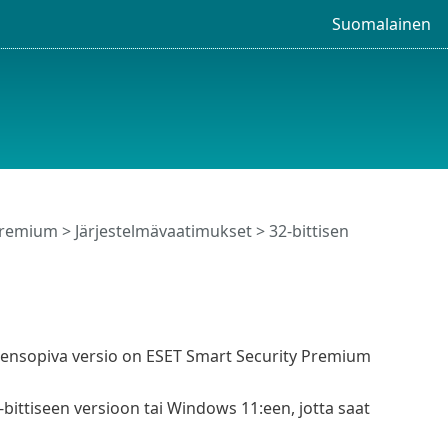
Suomalainen
Premium
>
Järjestelmävaatimukset
> 32-bittisen
teensopiva versio on ESET Smart Security Premium
bittiseen versioon tai Windows 11:een, jotta saat