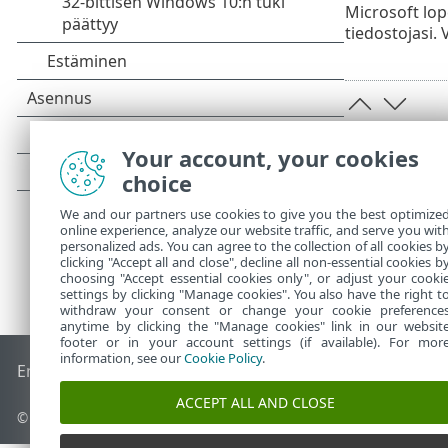
Microsoft lop
tiedostojasi.
Your account, your cookies
choice
We and our partners use cookies to give you the best optimize
online experience, analyze our website traffic, and serve you wit
personalized ads. You can agree to the collection of all cookies b
clicking "Accept all and close", decline all non-essential cookies b
choosing "Accept essential cookies only", or adjust your cooki
settings by clicking "Manage cookies". You also have the right t
withdraw your consent or change your cookie preference
anytime by clicking the "Manage cookies" link in our websit
footer or in your account settings (if available). For mor
information, see our
Cookie Policy
.
End of Life
ESET-tietämyskanta
ESET-foorumi
ESET Status P
ACCEPT ALL AND CLOSE
© 1992 - 2026 ESET, spol. s r.o. – Kaikki oikeudet pidätetään.