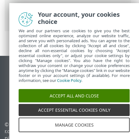
Tietoturvatyökalut
>
Anti-Theft
>
Valintaikkunat – Anti-Theft > Anti-Theft
Your account, your cookies
käytössä
choice
We and our partners use cookies to give you the best
optimized online experience, analyze our website traffic,
and serve you with personalized ads. You can agree to the
collection of all cookies by clicking "Accept all and close",
decline all non-essential cookies by choosing "Accept
essential cookies only", or adjust your cookie settings by
clicking "Manage cookies". You also have the right to
withdraw your consent or change your cookie preferences
Näytä tietokonesivusto
anytime by clicking the "Manage cookies" link in our website
footer or in your account settings (if available). For more
End of Life
information, see our
Cookie Policy
.
ESET-tietämyskanta
ESET-foorumi
ACCEPT ALL AND CLOSE
ESET Status Portal
Alueellinen tuki
ACCEPT ESSENTIAL COOKIES ONLY
© 1992 - 2026 ESET, spol. s
Evästeiden hallinta
MANAGE COOKIES
r.o. – Kaikki oikeudet
Evästekäytäntö
pidätetään.