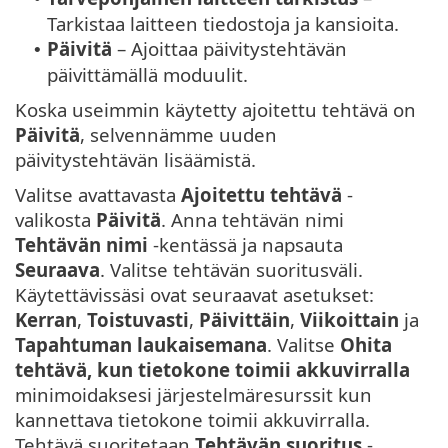
Tarkistaa laitteen tiedostoja ja kansioita.
Päivitä
– Ajoittaa päivitystehtävän
•
päivittämällä moduulit.
Koska useimmin käytetty ajoitettu tehtävä on
Päivitä
, selvennämme uuden
päivitystehtävän lisäämistä.
Valitse avattavasta
Ajoitettu tehtävä
-
valikosta
Päivitä
. Anna tehtävän nimi
Tehtävän nimi
-kentässä ja napsauta
Seuraava
. Valitse tehtävän suoritusväli.
Käytettävissäsi ovat seuraavat asetukset:
Kerran
,
Toistuvasti
,
Päivittäin
,
Viikoittain
ja
Tapahtuman laukaisemana
. Valitse
Ohita
tehtävä, kun tietokone toimii akkuvirralla
minimoidaksesi järjestelmäresurssit kun
kannettava tietokone toimii akkuvirralla.
Tehtävä suoritetaan
Tehtävän suoritus
-