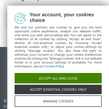
ESET-online-ohje
>
ESET Smart Security
Premium
>
Usein kysytyt kysymykset
>
Your account, your cookies
Uuden tehtävän luominen ajastimessa
choice
We and our partners use cookies to give you the best
optimized online experience, analyze our website traffic,
and serve you with personalized ads. You can agree to the
collection of all cookies by clicking "Accept all and close",
decline all non-essential cookies by choosing "Accept
essential cookies only", or adjust your cookie settings by
clicking "Manage cookies". You also have the right to
withdraw your consent or change your cookie preferences
Näytä tietokonesivusto
anytime by clicking the "Manage cookies" link in our website
footer or in your account settings (if available). For more
End of Life
information, see our
Cookie Policy
.
ESET-tietämyskanta
ESET-foorumi
ACCEPT ALL AND CLOSE
ESET Status Portal
Alueellinen tuki
ACCEPT ESSENTIAL COOKIES ONLY
© 1992 - 2026 ESET, spol. s
Evästeiden hallinta
MANAGE COOKIES
r.o. – Kaikki oikeudet
Evästekäytäntö