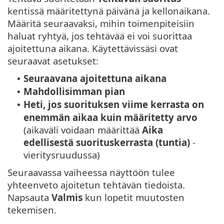
kentissä määritettynä päivänä ja kellonaikana.
Määritä seuraavaksi, mihin toimenpiteisiin
haluat ryhtyä, jos tehtävää ei voi suorittaa
ajoitettuna aikana. Käytettävissäsi ovat
seuraavat asetukset:
Seuraavana ajoitettuna aikana
•
Mahdollisimman pian
•
Heti, jos suorituksen viime kerrasta on
•
enemmän aikaa kuin määritetty arvo
(aikaväli voidaan määrittää
Aika
edellisestä suorituskerrasta (tuntia)
-
vieritysruudussa)
Seuraavassa vaiheessa näyttöön tulee
yhteenveto ajoitetun tehtävän tiedoista.
Napsauta
Valmis
kun lopetit muutosten
tekemisen.