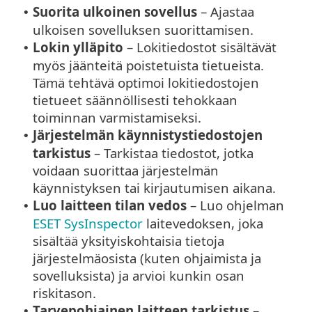
Suorita ulkoinen sovellus
– Ajastaa
•
ulkoisen sovelluksen suorittamisen.
Lokin ylläpito
– Lokitiedostot sisältävät
•
myös jäänteitä poistetuista tietueista.
Tämä tehtävä optimoi lokitiedostojen
tietueet säännöllisesti tehokkaan
toiminnan varmistamiseksi.
Järjestelmän käynnistystiedostojen
•
tarkistus
– Tarkistaa tiedostot, jotka
voidaan suorittaa järjestelmän
käynnistyksen tai kirjautumisen aikana.
Luo laitteen tilan vedos
– Luo ohjelman
•
ESET SysInspector
laitevedoksen, joka
sisältää yksityiskohtaisia tietoja
järjestelmäosista (kuten ohjaimista ja
sovelluksista) ja arvioi kunkin osan
riskitason.
Tarvepohjainen laitteen tarkistus
–
•