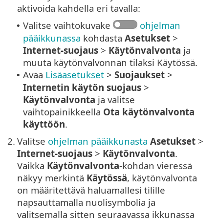
aktivoida kahdella eri tavalla:
Valitse vaihtokuvake
ohjelman
•
pääikkunassa
kohdasta
Asetukset
>
Internet-suojaus
>
Käytönvalvonta
ja
muuta käytönvalvonnan tilaksi Käytössä.
Avaa
Lisäasetukset
>
Suojaukset
>
•
Internetin käytön suojaus
>
Käytönvalvonta
ja valitse
vaihtopainikkeella
Ota käytönvalvonta
käyttöön
.
2.
Valitse
ohjelman pääikkunasta
Asetukset
>
Internet-suojaus
>
Käytönvalvonta
.
Vaikka
Käytönvalvonta
-kohdan vieressä
näkyy merkintä
Käytössä
, käytönvalvonta
on määritettävä haluamallesi tilille
napsauttamalla nuolisymbolia ja
valitsemalla sitten seuraavassa ikkunassa