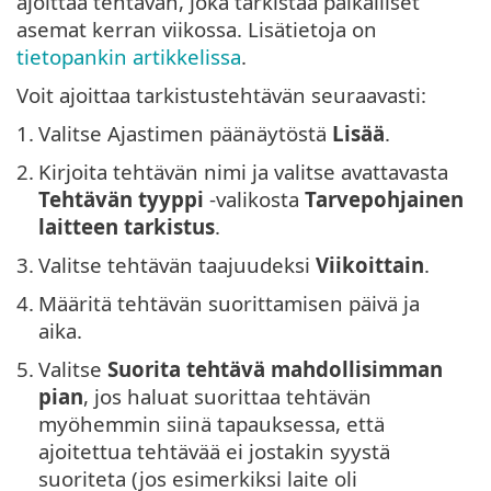
ajoittaa tehtävän, joka tarkistaa paikalliset
asemat kerran viikossa. Lisätietoja on
tietopankin artikkelissa
.
Voit ajoittaa tarkistustehtävän seuraavasti:
1.
Valitse Ajastimen päänäytöstä
Lisää
.
2.
Kirjoita tehtävän nimi ja valitse avattavasta
Tehtävän tyyppi
-valikosta
Tarvepohjainen
laitteen tarkistus
.
3.
Valitse tehtävän taajuudeksi
Viikoittain
.
4.
Määritä tehtävän suorittamisen päivä ja
aika.
5.
Valitse
Suorita tehtävä mahdollisimman
pian
, jos haluat suorittaa tehtävän
myöhemmin siinä tapauksessa, että
ajoitettua tehtävää ei jostakin syystä
suoriteta (jos esimerkiksi laite oli