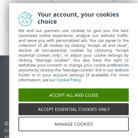
Premium
>
Usein kysytyt kysymykset
>
Kuinka ajoittaa viikoittainen
Your account, your cookies
laiteskannaus
choice
We and our partners use cookies to give you the best
optimized online experience, analyze our website traffic,
and serve you with personalized ads. You can agree to the
collection of all cookies by clicking "Accept all and close",
decline all non-essential cookies by choosing "Accept
essential cookies only", or adjust your cookie settings by
clicking "Manage cookies". You also have the right to
withdraw your consent or change your cookie preferences
Näytä tietokonesivusto
anytime by clicking the "Manage cookies" link in our website
footer or in your account settings (if available). For more
End of Life
information, see our
Cookie Policy
.
ESET-tietämyskanta
ESET-foorumi
ACCEPT ALL AND CLOSE
ESET Status Portal
Alueellinen tuki
ACCEPT ESSENTIAL COOKIES ONLY
© 1992 - 2026 ESET, spol. s
Evästeiden hallinta
MANAGE COOKIES
r.o. – Kaikki oikeudet
Evästekäytäntö
pidätetään.