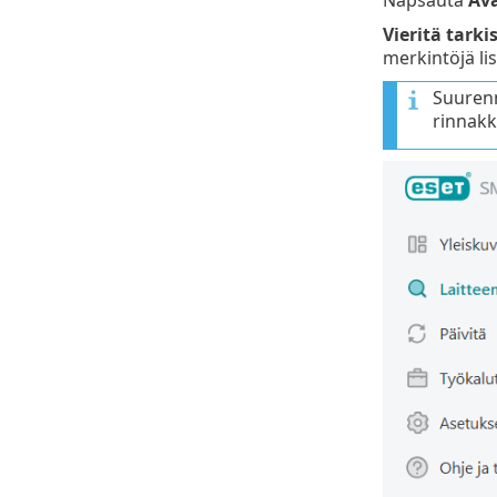
Vieritä tarki
merkintöjä li
Suurenn
rinnakk