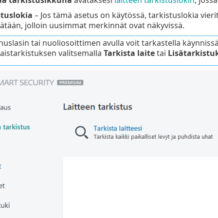
stuslokia
– Jos tämä asetus on käytössä, tarkistuslokia vier
sätään, jolloin uusimmat merkinnät ovat näkyvissä.
uslasin tai nuoliosoittimen avulla voit tarkastella käynnissä
aistarkistuksen valitsemalla
Tarkista laite
tai
Lisätarkistu