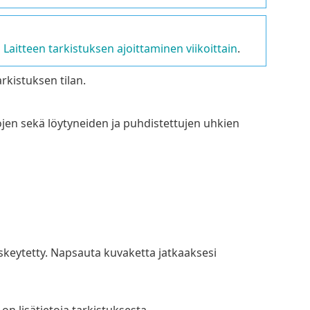
a
Laitteen tarkistuksen ajoittaminen viikoittain
.
rkistuksen tilan.
ojen sekä löytyneiden ja puhdistettujen uhkien
skeytetty. Napsauta kuvaketta jatkaaksesi
a on lisätietoja tarkistuksesta.