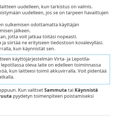
laitteen uudelleen, kun tarkistus on valmis.
istymään uudelleen, jos se on tarpeen havaittujen
en sulkemisen odottamatta käyttäjän
misen jälkeen.
an, jotta voit jatkaa töitäsi nopeasti.
ja siirtää ne erityiseen tiedostoon kovalevylläsi.
ralla, kun käynnistät sen.
tteen käyttöjärjestelmän Virta- ja Lepotila-
 lepotilassa oleva laite on edelleen toiminnassa
öä, kun laitteesi toimii akkuvirralla. Voit pidentää
tkalla.
loppuun. Kun valitset
Sammuta
tai
Käynnistä
ruuta
pyydetyn toimenpiteen poistamiseksi