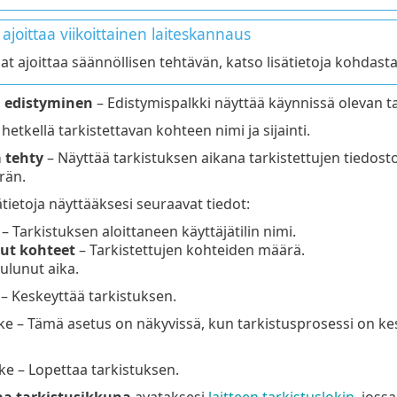
ajoittaa viikoittainen laiteskannaus
uat ajoittaa säännöllisen tehtävän, katso lisätietoja kohdast
n edistyminen
– Edistymispalkki näyttää käynnissä olevan ta
 hetkellä tarkistettavan kohteen nimi ja sijainti.
 tehty
– Näyttää tarkistuksen aikana tarkistettujen tiedost
rän.
tietoja näyttääksesi seuraavat tiedot:
– Tarkistuksen aloittaneen käyttäjätilin nimi.
tut kohteet
– Tarkistettujen kohteiden määrä.
ulunut aika.
 Keskeyttää tarkistuksen.
e – Tämä asetus on näkyvissä, kun tarkistusprosessi on ke
e – Lopettaa tarkistuksen.
a tarkistusikkuna
avataksesi
laitteen tarkistuslokin
, joss