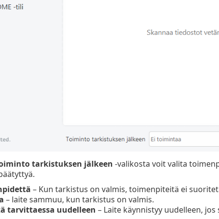
oiminto tarkistuksen jälkeen
-valikosta voit valita toimen
päätyttyä.
npidettä
– Kun tarkistus on valmis, toimenpiteitä ei suoritet
a
– laite sammuu, kun tarkistus on valmis.
ä tarvittaessa uudelleen
– Laite käynnistyy uudelleen, jo