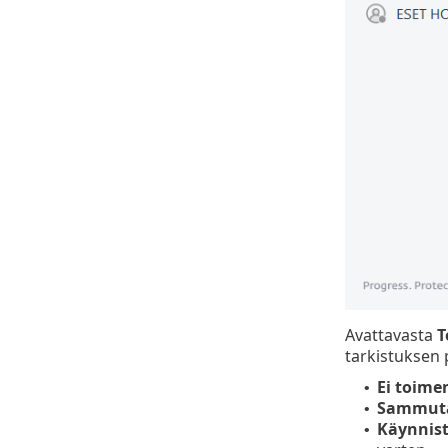
Avattavasta
T
tarkistuksen 
Ei toime
•
Sammut
•
Käynnist
•