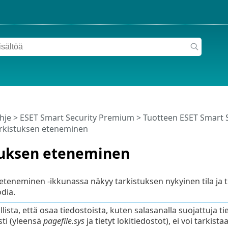
hje
>
ESET Smart Security Premium
>
Tuotteen ESET Smart 
rkistuksen eteneminen
tuksen eteneminen
eteneminen -ikkunassa näkyy tarkistuksen nykyinen tila ja tie
odia.
lista, että osaa tiedostoista, kuten salasanalla suojattuja ti
sti (yleensä
pagefile.sys
ja tietyt lokitiedostot), ei voi tarkista