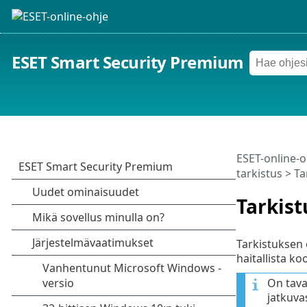
ESET Smart Security Premium
ESET-online-o
tarkistus
> Ta
Tarkis
Tarkistuksen 
haitallista ko
On taval
jatkuva