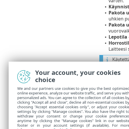
varten.
Käynnist
•
Pakota u
•
uhkien pu
Pakota u
•
vuorovaik
Lepotila
•
Horrosti
•
Laitteesi
Käytett
asetuks
Your account, your cookies
oleva la
akun ke
choice
We and our partners use cookies to give you the best optimize
Valittu toimi
online experience, analyze our website traffic, and serve you wit
uudelleen
, v
personalized ads. You can agree to the collection of all cookies b
käytöstä).
clicking "Accept all and close", decline all non-essential cookies b
choosing "Accept essential cookies only", or adjust your cooki
settings by clicking "Manage cookies". You also have the right t
withdraw your consent or change your cookie preference
anytime by clicking the "Manage cookies" link in our websit
footer or in your account settings (if available). For mor