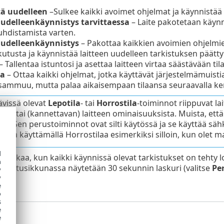
ä uudelleen
–Sulkee kaikki avoimet ohjelmat ja käynnistää 
udelleenkäynnistys tarvittaessa
– Laite pakotetaan käynn
hdistamista varten.
udelleenkäynnistys
– Pakottaa kaikkien avoimien ohjelmi
utusta ja käynnistää laitteen uudelleen tarkistuksen päätty
– Tallentaa istuntosi ja asettaa laitteen virtaa säästävään tila
la
– Ottaa kaikki ohjelmat, jotka käyttävät järjestelmämuistia 
 sammuu, mutta palaa aikaisempaan tilaansa seuraavalla ker
ävissä olevat
Lepotila
- tai
Horrostila
-toiminnot riippuvat lai
ista tai (kannettavan) laitteen ominaisuuksista. Muista, että
ite. Sen perustoiminnot ovat silti käytössä ja se käyttää sähk
stoa käyttämällä Horrostilaa esimerkiksi silloin, kun olet ma
d
nto alkaa, kun kaikki käynnissä olevat tarkistukset on tehty 
h
ahvistusikkunassa näytetään 30 sekunnin laskuri (valitse
Pe
y
y
e
o
s
e
e