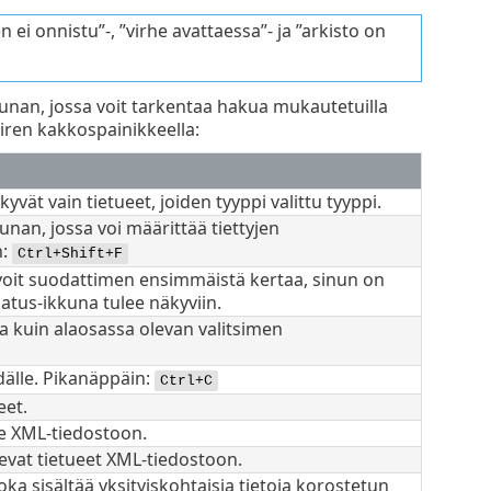
ei onnistu”-, ”virhe avattaessa”- ja ”arkisto on
kunan, jossa voit tarkentaa hakua mukautetuilla
iiren kakkospainikkeella:
vät vain tietueet, joiden tyyppi valittu tyyppi.
nan, jossa voi määrittää tiettyjen
n:
Ctrl+Shift+F
ivoit suodattimen ensimmäistä kertaa, sinun on
atus-ikkuna tulee näkyviin.
 kuin alaosassa olevan valitsimen
dälle. Pikanäppäin:
Ctrl+C
eet.
le XML-tiedostoon.
evat tietueet XML-tiedostoon.
oka sisältää yksityiskohtaisia tietoja korostetun