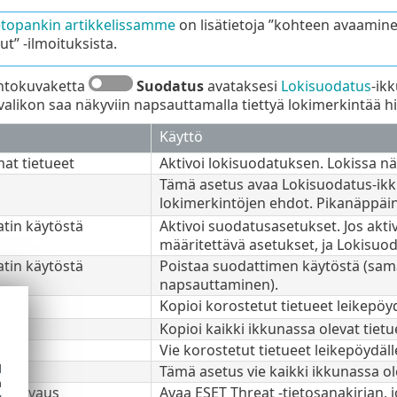
etopankin artikkelissamme
on lisätietoja ”kohteen avaaminen 
ut” -ilmoituksista.
htokuvaketta
Suodatus
avataksesi
Lokisuodatus
-ik
avalikon saa näkyviin napsauttamalla tiettyä lokimerkintää h
Käyttö
at tietueet
Aktivoi lokisuodatuksen. Lokissa näky
Tämä asetus avaa Lokisuodatus-ikku
lokimerkintöjen ehdot. Pikanäppäi
atin käytöstä
Aktivoi suodatusasetukset. Jos akt
määritettävä asetukset, ja Lokisuod
atin käytöstä
Poistaa suodattimen käytöstä (sama
napsauttaminen).
Kopioi korostetut tietueet leikepöy
i
Kopioi kaikki ikkunassa olevat tietu
Vie korostetut tietueet leikepöydäl
d
Tämä asetus vie kaikki ikkunassa ol
h
n kuvaus
Avaa ESET Threat -tietosanakirjan, j