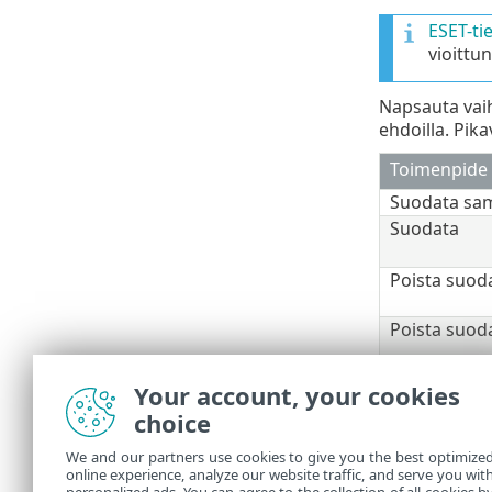
ESET-ti
vioittun
Napsauta vai
ehdoilla. Pik
Toimenpide
Suodata sam
Suodata
Poista suod
Poista suod
Kopioi
Your account, your cookies
Kopioi kaikk
choice
Vie
We and our partners use cookies to give you the best optimize
Vie kaikki
online experience, analyze our website traffic, and serve you wit
Tunnistukse