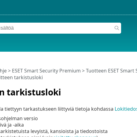
hje
>
ESET Smart Security Premium
>
Tuotteen ESET Smart 
itteen tarkistusloki
n tarkistusloki
la tiettyyn tarkastukseen liittyviä tietoja kohdassa
Lokitiedo
sohjelman versio
vä ja -aika
arkistetuista levyistä, kansioista ja tiedostoista