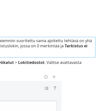
 aiemmin suoritettu sama ajoitettu tehtävä on yhä
istuslokin, jossa on 0 merkintää ja
Tarkistus ei
.
yökalut
>
Lokitiedostot
. Valitse avattavasta