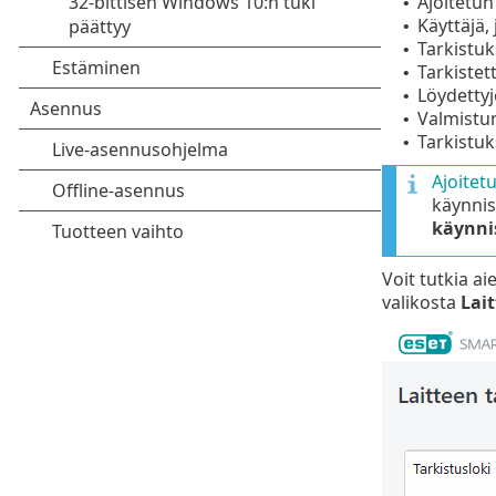
Ajoitetun
•
Käyttäjä, 
•
Tarkistuk
•
Tarkiste
•
Löydetty
•
Valmistu
•
Tarkistuk
•
Ajoitet
käynnis
käynnis
Voit tutkia a
valikosta
Lait