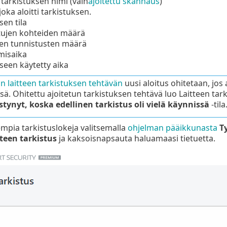
 tarkistuksen nimi (vain
ajoitettu skannaus
)
joka aloitti tarkistuksen.
sen tila
ttujen kohteiden määrä
jen tunnistusten määrä
misaika
seen käytetty aika
un laitteen tarkistuksen tehtävän
uusi aloitus ohitetaan, jos
sä. Ohitettu ajoitetun tarkistuksen tehtävä luo Laitteen tark
tynyt, koska edellinen tarkistus oli vielä käynnissä
-tila
iempia tarkistuslokeja valitsemalla
ohjelman pääikkunasta
T
teen tarkistus
ja kaksoisnapsauta haluamaasi tietuetta.