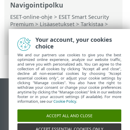
Navigointipolku
ESET-online-ohje
>
ESET Smart Security
Premium
>
Lisäasetukset
>
Tarkistaa
>
HIPS (Host Intrusion Prevention System)
>
HIPS-sääntöjen hallinta
> Lisää
Your account, your cookies
sovelluksen/rekisterin polku HIPS:lle
choice
We and our partners use cookies to give you the best
optimized online experience, analyze our website traffic,
and serve you with personalized ads. You can agree to the
collection of all cookies by clicking "Accept all and close",
decline all non-essential cookies by choosing "Accept
essential cookies only", or adjust your cookie settings by
clicking "Manage cookies". You also have the right to
withdraw your consent or change your cookie preferences
Näytä tietokonesivusto
anytime by clicking the "Manage cookies" link in our website
footer or in your account settings (if available). For more
End of Life
information, see our
Cookie Policy
.
ESET-tietämyskanta
ESET-foorumi
ACCEPT ALL AND CLOSE
ESET Status Portal
Alueellinen tuki
ACCEPT ESSENTIAL COOKIES ONLY