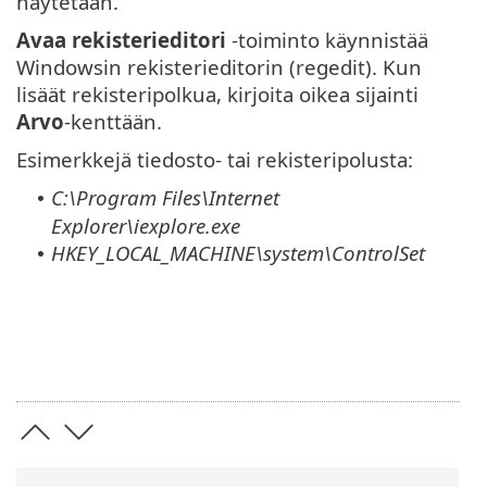
näytetään.
Avaa rekisterieditori
-toiminto käynnistää
Windowsin rekisterieditorin (regedit). Kun
lisäät rekisteripolkua, kirjoita oikea sijainti
Arvo
-kenttään.
Esimerkkejä tiedosto- tai rekisteripolusta:
C:\Program Files\Internet
•
Explorer\iexplore.exe
HKEY_LOCAL_MACHINE\system\ControlSet
•