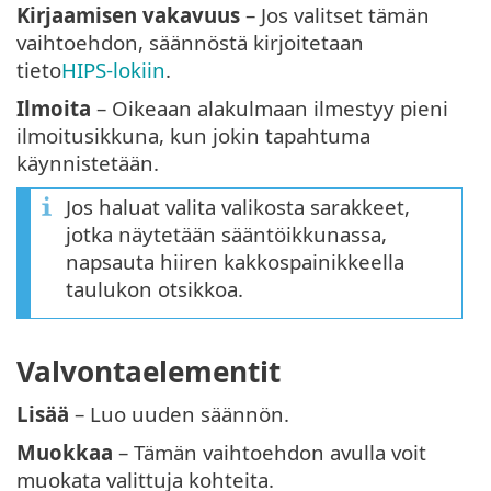
Kirjaamisen vakavuus
– Jos valitset tämän
vaihtoehdon, säännöstä kirjoitetaan
tieto
HIPS-lokiin
.
Ilmoita
– Oikeaan alakulmaan ilmestyy pieni
ilmoitusikkuna, kun jokin tapahtuma
käynnistetään.
Jos haluat valita valikosta sarakkeet,
jotka näytetään sääntöikkunassa,
napsauta hiiren kakkospainikkeella
taulukon otsikkoa.
Valvontaelementit
Lisää
– Luo uuden säännön.
Muokkaa
– Tämän vaihtoehdon avulla voit
muokata valittuja kohteita.