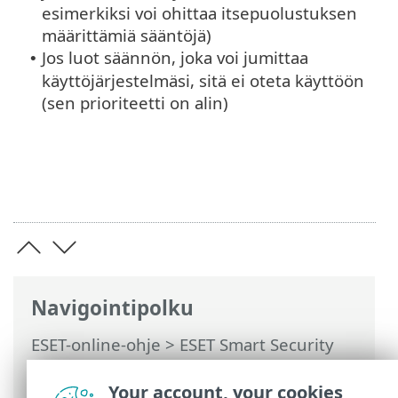
esimerkiksi voi ohittaa itsepuolustuksen
määrittämiä sääntöjä)
Jos luot säännön, joka voi jumittaa
•
käyttöjärjestelmäsi, sitä ei oteta käyttöön
(sen prioriteetti on alin)
Navigointipolku
ESET-online-ohje
>
ESET Smart Security
Premium
>
Lisäasetukset
>
Tarkistaa
>
HIPS (Host Intrusion Prevention System)
Your account, your cookies