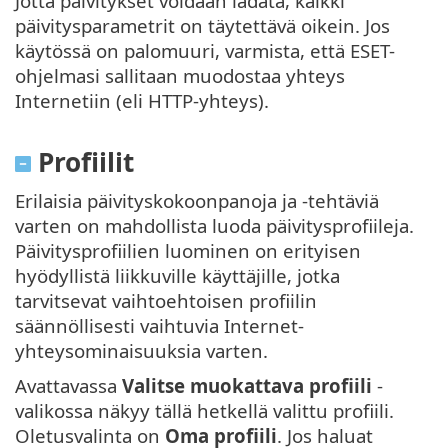
Jotta päivitykset voidaan ladata, kaikki
päivitysparametrit on täytettävä oikein. Jos
käytössä on palomuuri, varmista, että ESET-
ohjelmasi sallitaan muodostaa yhteys
Internetiin (eli HTTP-yhteys).
Profiilit
Erilaisia päivityskokoonpanoja ja -tehtäviä
varten on mahdollista luoda päivitysprofiileja.
Päivitysprofiilien luominen on erityisen
hyödyllistä liikkuville käyttäjille, jotka
tarvitsevat vaihtoehtoisen profiilin
säännöllisesti vaihtuvia Internet-
yhteysominaisuuksia varten.
Avattavassa
Valitse muokattava profiili
-
valikossa näkyy tällä hetkellä valittu profiili.
Oletusvalinta on
Oma profiili
. Jos haluat