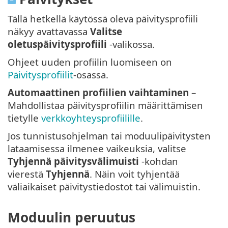
Tällä hetkellä käytössä oleva päivitysprofiili
näkyy avattavassa
Valitse
oletuspäivitysprofiili
-valikossa.
Ohjeet uuden profiilin luomiseen on
Päivitysprofiilit
-osassa.
Automaattinen profiilien vaihtaminen
–
Mahdollistaa päivitysprofiilin määrittämisen
tietylle
verkkoyhteysprofiilille
.
Jos tunnistusohjelman tai moduulipäivitysten
lataamisessa ilmenee vaikeuksia, valitse
Tyhjennä päivitysvälimuisti
-kohdan
vierestä
Tyhjennä
. Näin voit tyhjentää
väliaikaiset päivitystiedostot tai välimuistin.
Moduulin peruutus