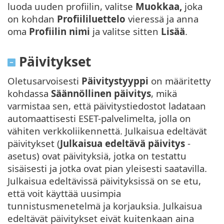
luoda uuden profiilin, valitse
Muokkaa,
joka
on kohdan
Profiililuettelo
vieressä ja anna
oma
Profiilin nimi
ja valitse sitten
Lisää
.
Päivitykset
Oletusarvoisesti
Päivitystyyppi
on määritetty
kohdassa
Säännöllinen päivitys
, mikä
varmistaa sen, että päivitystiedostot ladataan
automaattisesti ESET-palvelimelta, jolla on
vähiten verkkoliikennettä. Julkaisua edeltävät
päivitykset (
Julkaisua edeltävä päivitys
-
asetus) ovat päivityksiä, jotka on testattu
sisäisesti ja jotka ovat pian yleisesti saatavilla.
Julkaisua edeltävissä päivityksissä on se etu,
että voit käyttää uusimpia
tunnistusmenetelmä ja korjauksia. Julkaisua
edeltävät päivitykset eivät kuitenkaan aina