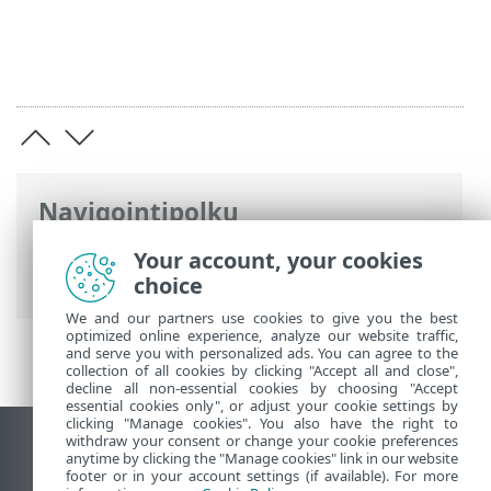
Navigointipolku
ESET-online-ohje
>
ESET Smart Security
Your account, your cookies
Premium
>
Lisäasetukset
> Päivitykset
choice
We and our partners use cookies to give you the best
optimized online experience, analyze our website traffic,
and serve you with personalized ads. You can agree to the
collection of all cookies by clicking "Accept all and close",
decline all non-essential cookies by choosing "Accept
essential cookies only", or adjust your cookie settings by
clicking "Manage cookies". You also have the right to
withdraw your consent or change your cookie preferences
Näytä tietokonesivusto
anytime by clicking the "Manage cookies" link in our website
footer or in your account settings (if available). For more
End of Life