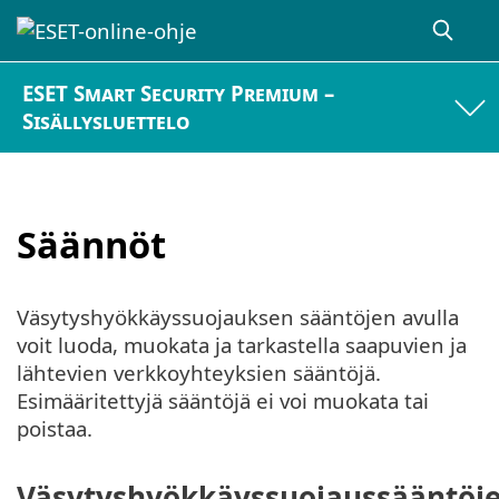
ESET Smart Security Premium –
Sisällysluettelo
Säännöt
Väsytyshyökkäyssuojauksen sääntöjen avulla
voit luoda, muokata ja tarkastella saapuvien ja
lähtevien verkkoyhteyksien sääntöjä.
Esimääritettyjä sääntöjä ei voi muokata tai
poistaa.
Väsytyshyökkäyssuojaussääntöj