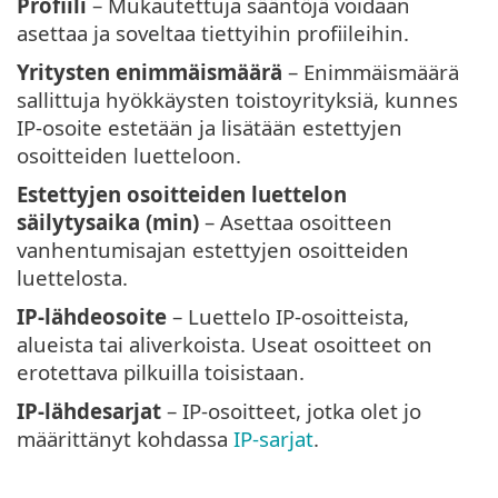
Profiili
– Mukautettuja sääntöjä voidaan
asettaa ja soveltaa tiettyihin profiileihin.
Yritysten enimmäismäärä
– Enimmäismäärä
sallittuja hyökkäysten toistoyrityksiä, kunnes
IP-osoite estetään ja lisätään estettyjen
osoitteiden luetteloon.
Estettyjen osoitteiden luettelon
säilytysaika (min)
– Asettaa osoitteen
vanhentumisajan estettyjen osoitteiden
luettelosta.
IP-lähdeosoite
– Luettelo IP-osoitteista,
alueista tai aliverkoista. Useat osoitteet on
erotettava pilkuilla toisistaan.
IP-lähdesarjat
– IP-osoitteet, jotka olet jo
määrittänyt kohdassa
IP-sarjat
.