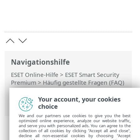
Navigationshilfe
ESET Online-Hilfe
>
ESET Smart Security
Premium
>
Häufig gestellte Fragen (FAQ)
>
Beheben der Produktdeaktivierung in
ESET HOME
> Produkt deaktiviert,
Your account, your cookies
Geräteverbindung getrennt
choice
We and our partners use cookies to give you the best
optimized online experience, analyze our website traffic,
and serve you with personalized ads. You can agree to the
collection of all cookies by clicking "Accept all and close",
decline all non-essential cookies by choosing "Accept