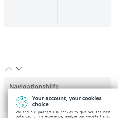
Navigationshilfe
ESET Online-Hilfe
>
ESET Smart Security
Your account, your cookies
Premium
>
Produktaktivierung
choice
We and our partners use cookies to give you the best
optimized online experience, analyze our website traffic,