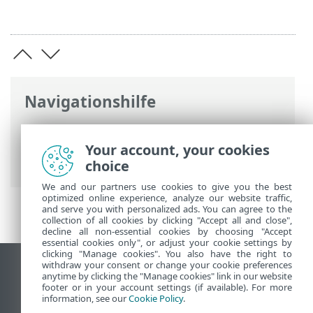
Navigationshilfe
ESET Online-Hilfe
>
ESET Smart Security
Premium
>
Produktaktivierung
>
Your account, your cookies
Kostenloser ESET Aktivierungsschlüssel
choice
We and our partners use cookies to give you the best
optimized online experience, analyze our website traffic,
and serve you with personalized ads. You can agree to the
collection of all cookies by clicking "Accept all and close",
decline all non-essential cookies by choosing "Accept
essential cookies only", or adjust your cookie settings by
clicking "Manage cookies". You also have the right to
withdraw your consent or change your cookie preferences
Desktop-Site anzeigen
anytime by clicking the "Manage cookies" link in our website
footer or in your account settings (if available). For more
End of Life
information, see our
Cookie Policy
.
ESET Knowledgebase