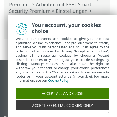
Premium
>
Arbeiten mit ESET Smart
Security Premium
>
Einstellungen
>
Netzwerk-Schutz
> Dialogfenster –
Netzwerkschutz > Neues Netzwerk
Your account, your cookies
erkannt
choice
We and our partners use cookies to give you the best
optimized online experience, analyze our website traffic,
and serve you with personalized ads. You can agree to the
collection of all cookies by clicking "Accept all and close",
decline all non-essential cookies by choosing "Accept
essential cookies only", or adjust your cookie settings by
clicking "Manage cookies". You also have the right to
withdraw your consent or change your cookie preferences
Desktop-Site anzeigen
anytime by clicking the "Manage cookies" link in our website
footer or in your account settings (if available). For more
End of Life
information, see our
Cookie Policy
.
ESET Knowledgebase
ESET-Forum
ACCEPT ALL AND CLOSE
ESET Status Portal
Regionaler Support
ACCEPT ESSENTIAL COOKIES ONLY