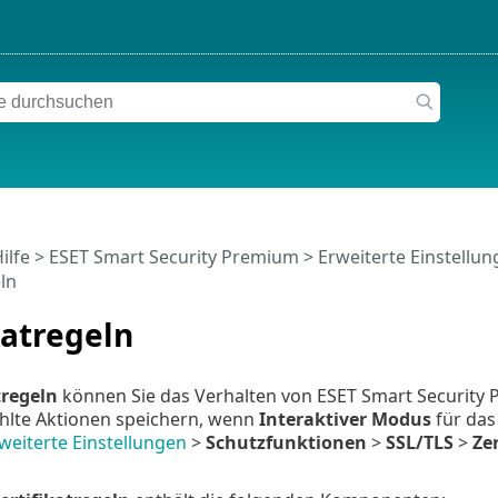
ilfe
>
ESET Smart Security Premium
>
Erweiterte Einstellu
ln
katregeln
tregeln
können Sie das Verhalten von ESET Smart Security 
lte Aktionen speichern, wenn
Interaktiver Modus
für da
weiterte Einstellungen
>
Schutzfunktionen
>
SSL/TLS
>
Ze