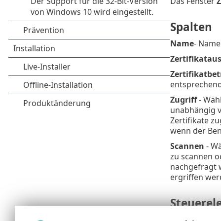
Das Fenster
Z
Spalten
Name
- Name 
Zertifikataus
Zertifikatbet
entsprechende
Zugriff
- Wäh
unabhängig v
Zertifikate z
wenn der Ben
Scannen
- W
zu scannen o
nachgefragt 
ergriffen wer
Steuerel
Hinzufügen
–