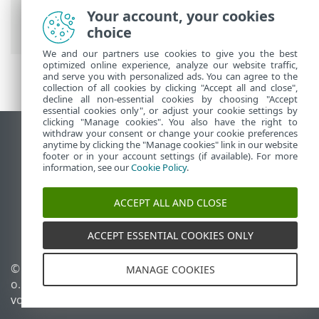
Schutzfunktionen
>
SSL/TLS
> Regeln für
Your account, your cookies
Anwendungs-Scans
choice
We and our partners use cookies to give you the best
optimized online experience, analyze our website traffic,
and serve you with personalized ads. You can agree to the
collection of all cookies by clicking "Accept all and close",
decline all non-essential cookies by choosing "Accept
essential cookies only", or adjust your cookie settings by
clicking "Manage cookies". You also have the right to
withdraw your consent or change your cookie preferences
Desktop-Site anzeigen
anytime by clicking the "Manage cookies" link in our website
footer or in your account settings (if available). For more
End of Life
information, see our
Cookie Policy
.
ESET Knowledgebase
ESET-Forum
ACCEPT ALL AND CLOSE
ESET Status Portal
Regionaler Support
ACCEPT ESSENTIAL COOKIES ONLY
© 1992 - 2026 ESET, spol. s r.
Cookies verwalten
MANAGE COOKIES
o. - Alle Rechte
Cookie-Richtlinie
vorbehalten.