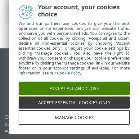
Schutzfunktionen
>
SSL/TLS
>
Your account, your cookies
Verschlüsselte Netzwerkverbindung
choice
We and our partners use cookies to give you the best
optimized online experience, analyze our website traffic,
and serve you with personalized ads. You can agree to the
collection of all cookies by clicking "Accept all and close",
decline all non-essential cookies by choosing "Accept
essential cookies only", or adjust your cookie settings by
clicking "Manage cookies". You also have the right to
withdraw your consent or change your cookie preferences
Desktop-Site anzeigen
anytime by clicking the "Manage cookies" link in our website
footer or in your account settings (if available). For more
End of Life
information, see our
Cookie Policy
.
ESET Knowledgebase
ESET-Forum
ACCEPT ALL AND CLOSE
ESET Status Portal
Regionaler Support
ACCEPT ESSENTIAL COOKIES ONLY
© 1992 - 2026 ESET, spol. s r.
Cookies verwalten
MANAGE COOKIES
o. - Alle Rechte
Cookie-Richtlinie
vorbehalten.