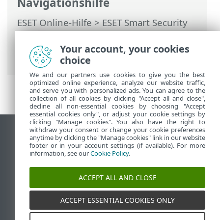
Navigationshilfe
ESET Online-Hilfe
>
ESET Smart Security
Premium
>
Erweiterte Einstellungen
>
Benachrichtigungen
>
Interaktive
Your account, your cookies
Warnungen
> Bestätigungsnachrichten
choice
We and our partners use cookies to give you the best
optimized online experience, analyze our website traffic,
and serve you with personalized ads. You can agree to the
collection of all cookies by clicking "Accept all and close",
decline all non-essential cookies by choosing "Accept
essential cookies only", or adjust your cookie settings by
clicking "Manage cookies". You also have the right to
withdraw your consent or change your cookie preferences
Desktop-Site anzeigen
anytime by clicking the "Manage cookies" link in our website
footer or in your account settings (if available). For more
End of Life
information, see our
Cookie Policy
.
ESET Knowledgebase
ESET-Forum
ACCEPT ALL AND CLOSE
ESET Status Portal
Regionaler Support
ACCEPT ESSENTIAL COOKIES ONLY