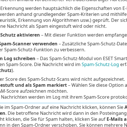
-Erkennung werden hauptsächlich die Eigenschaften von E
werden anhand grundlegender Spam-Kriterien und mithilfe 
Heuristik, Erkennung von Algorithmen usw.) geprüft. Der s
ine Nachricht als Spam eingestuft wird oder nicht.
Schutz aktivieren
– Mit dieser Funktion werden empfange
 Spam-Scanner verwenden
– Zusätzliche Spam-Schutz-Dat
er Spam-Schutz-Funktion zu verbessern.
n Log schreiben
– Das Spam-Schutz-Modul von ESET Smart 
nen Spam-Score. Die Nachricht wird im
Spam-Schutz-Log
erf
chutz
).
er Score des Spam-Schutz-Scans wird nicht aufgezeichnet.
estuft und als Spam markiert
– Wählen Sie diese Option a
AM-Score aufzeichnen möchten.
e Nachrichten werden im Log mit ihrem Spam-Score protokol
e im Spam-Ordner auf eine Nachricht klicken, können Sie
A
fen
. Die betroffene Nachricht wird dann in den Posteingan
ht klicken, die Sie für Spam halten, klicken Sie auf
E-Mails 
nn in den Spam-Ordner verschoben. Sie können mehrere N