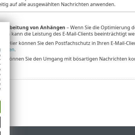
eitig auf alle ausgewählten Nachrichten anwenden.
Verarbeitung von Anhängen
– Wenn Sie die Optimierung de
en kann die Leistung des E-Mail-Clients beeinträchtigt we
en
– Hier können Sie den Postfachschutz in Ihren E-Mail-Clie
tionen
.
d
h
ier können Sie den Umgang mit bösartigen Nachrichten kon
y
y
on
.
e
o
s
e
e