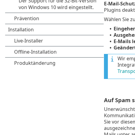
E-Mail-Schut
Plugins deakti
Wählen Sie zu
Eingehen
•
Ausgehen
•
E-Mails l
•
Geändert
•
Wir emp
Integra
Transpo
Auf Spam 
Unerwünschte
Kommunikatio
Sie vor diese
ausgezeichne
Mails unter 