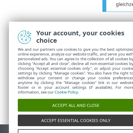
gleichz
Optimierte 
Your account, your cookies
Unter Umständ
choice
Integration
unter
Integra
We and our partners use cookies to give you the best optimize
online experience, analyze our website traffic, and serve you wit
Reaktion
– H
personalized ads. You can agree to the collection of all cookies b
clicking "Accept all and close", decline all non-essential cookies b
unter
Reakti
choosing "Accept essential cookies only", or adjust your cooki
settings by clicking "Manage cookies". You also have the right t
withdraw your consent or change your cookie preference
anytime by clicking the "Manage cookies" link in our websit
footer or in your account settings (if available). For mor
information, see our
Cookie Policy
.
ACCEPT ALL AND CLOSE
ACCEPT ESSENTIAL COOKIES ONLY