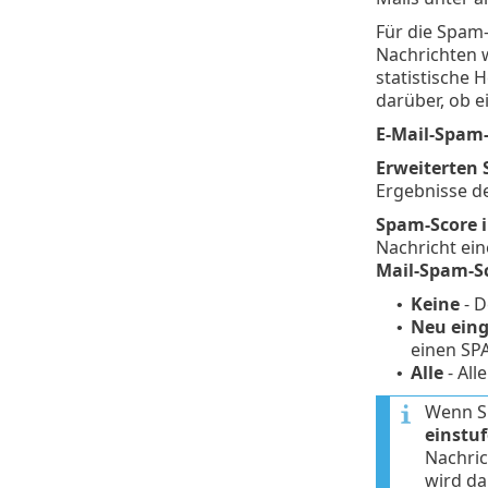
Für die Spam
Nachrichten 
statistische 
darüber, ob e
E-Mail-Spam-
Erweiterten
Ergebnisse d
Spam-Score i
Nachricht ei
Mail-Spam-S
Keine
- D
•
Neu eing
•
einen SP
Alle
- All
•
Wenn Si
einstu
Nachric
wird da