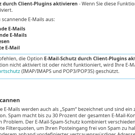
z durch Client-Plugins aktivieren
- Wenn Sie diese Funktio
viert.
 scannende E-Mails aus:
de E-Mails
de E-Mails
esen
e E-Mail
fehlen, die Option
E-Mail-Schutz durch Client-Plugins ak
tion nicht aktiviert ist oder nicht funktioniert, wird Ihre
rtschutz
(IMAP/IMAPS und POP3/POP3S) geschützt.
scannen
 E-Mails werden auch als „Spam“ bezeichnet und sind ein 
n. Spam macht bis zu 30 Prozent der gesamten E-Mail-Kom
m Problem. Der E-Mail-Spam-Schutz kombiniert verschiedene
te Filterquoten, um Ihren Posteingang frei von Spam zu h
anderem anhand vordefinierter vertrauenswürdiger Adresse