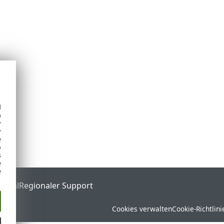
d
h
y
y
e
o
s
e
e
ortal
Regionaler Support
Cookies verwalten
Cookie-Richtlini