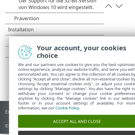
Your account, your cookies
choice
We and our partners use cookies to give you the best optimize
online experience, analyze our website traffic, and serve you wit
personalized ads. You can agree to the collection of all cookies b
clicking "Accept all and close", decline all non-essential cookies b
choosing "Accept essential cookies only", or adjust your cooki
settings by clicking "Manage cookies". You also have the right t
withdraw your consent or change your cookie preference
anytime by clicking the "Manage cookies" link in our websit
footer or in your account settings (if available). For mor
information, see our
Cookie Policy
.
End of Life
ESET Knowledgebase
ESET-Forum
ESET Status P
ACCEPT ALL AND CLOSE
© 1992 - 2026 ESET, spol. s r. o. - Alle Rechte vorbehalten.