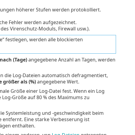
ungen höherer Stufen werden protokolliert.
ische Fehler werden aufgezeichnet.
des Virenschutz-Moduls, Firewall usw.).
“ festlegen, werden alle blockierten
nach (Tage)
angegebene Anzahl an Tagen, werden
den die Log-Dateien automatisch defragmentiert,
 größer als (%)
angegebene Wert.
male Größe einer Log-Datei fest. Wenn ein Log
die Log-Größe auf 80 % des Maximums zu
die Systemleistung und -geschwindigkeit beim
 entfernt. Eine starke Verbesserung ist
ägen enthalten.
 in einem anderen, von
Log-Dateien
getrennten