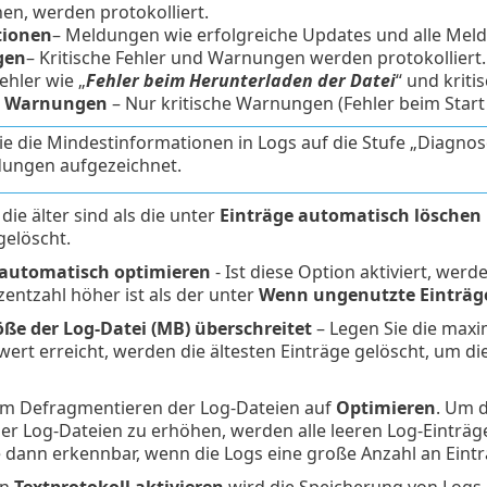
en, werden protokolliert.
tionen
– Meldungen wie erfolgreiche Updates und alle Meld
gen
– Kritische Fehler und Warnungen werden protokolliert.
Fehler wie „
Fehler beim Herunterladen der Datei
“ und krit
he Warnungen
– Nur kritische Warnungen (Fehler beim Start 
e die Mindestinformationen in Logs auf die Stufe „Diagnose
ungen aufgezeichnet.
die älter sind als die unter
Einträge automatisch löschen 
gelöscht.
 automatisch optimieren
- Ist diese Option aktiviert, wer
entzahl höher ist als der unter
Wenn ungenutzte Einträge
ße der Log-Datei (MB) überschreitet
– Legen Sie die maxi
ert erreicht, werden die ältesten Einträge gelöscht, um 
zum Defragmentieren der Log-Dateien auf
Optimieren
. Um 
er Log-Dateien zu erhöhen, werden alle leeren Log-Einträge
dann erkennbar, wenn die Logs eine große Anzahl an Eintr
on
Textprotokoll aktivieren
wird die Speicherung von Logs