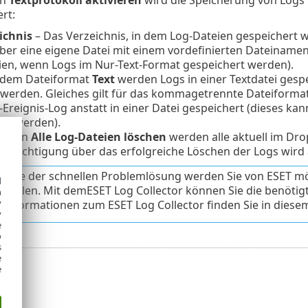
rt:
ichnis
– Das Verzeichnis, in dem Log-Dateien gespeichert w
ber eine eigene Datei mit einem vordefinierten Dateinamen 
ien, wenn Logs im Nur-Text-Format gespeichert werden).
 dem Dateiformat
Text
werden Logs in einer Textdatei gesp
 werden. Gleiches gilt für das kommagetrennte Dateiforma
reignis-Log anstatt in einer Datei gespeichert (dieses kan
en werden).
Option
Alle Log-Dateien löschen
werden alle aktuell im 
chrichtigung über das erfolgreiche Löschen der Logs wird 
cke der schnellen Problemlösung werden Sie von ESET mö
d
ustellen. Mit demESET Log Collector können Sie die benöti
h
y
 Informationen zum ESET Log Collector finden Sie in diesem
y
e
o
s
e
e