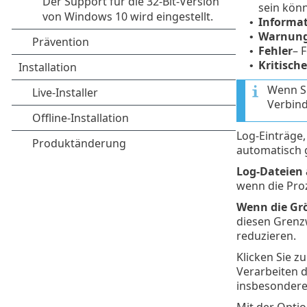
sein könn
Informa
•
Warnun
•
Fehler
– 
•
Kritisc
•
Wenn Si
Verbind
Log-Einträge, 
automatisch 
Log-Dateien
wenn die Proz
Wenn die Grö
diesen Grenzw
reduzieren.
Klicken Sie 
Verarbeiten d
insbesondere 
Mit der Opti