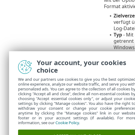
Format aktivie
Zielverze
•
verfügt ü
Log-Date
Typ
- Mit
•
getrennt
Windows-E
eingeseh
Mit der 
•
Your account, your cookies
Eine Bena
choice
Zum Zwe
We and our partners use cookies to give you the best optimize
bereitz
online experience, analyze our website traffic, and serve you wit
personalized ads. You can agree to the collection of all cookies b
Weitere
clicking "Accept all and close", decline all non-essential cookies b
choosing "Accept essential cookies only", or adjust your cooki
settings by clicking "Manage cookies". You also have the right t
withdraw your consent or change your cookie preference
anytime by clicking the "Manage cookies" link in our websit
footer or in your account settings (if available). For mor
information, see our
Cookie Policy
.