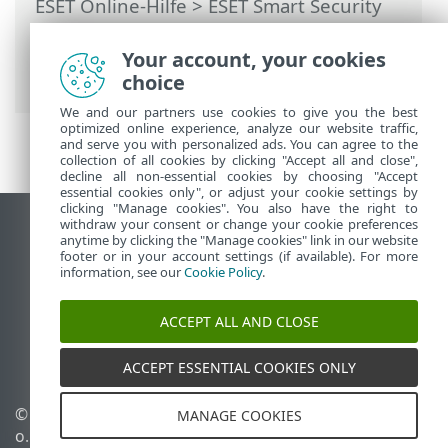
ESET Online-Hilfe
>
ESET Smart Security
Premium
>
Arbeiten mit ESET Smart
Security Premium
>
Hilfe und Support
>
Your account, your cookies
Technischer Support
choice
We and our partners use cookies to give you the best
optimized online experience, analyze our website traffic,
and serve you with personalized ads. You can agree to the
collection of all cookies by clicking "Accept all and close",
decline all non-essential cookies by choosing "Accept
essential cookies only", or adjust your cookie settings by
clicking "Manage cookies". You also have the right to
withdraw your consent or change your cookie preferences
Desktop-Site anzeigen
anytime by clicking the "Manage cookies" link in our website
footer or in your account settings (if available). For more
End of Life
information, see our
Cookie Policy
.
ESET Knowledgebase
ESET-Forum
ACCEPT ALL AND CLOSE
ESET Status Portal
Regionaler Support
ACCEPT ESSENTIAL COOKIES ONLY
© 1992 - 2026 ESET, spol. s r.
Cookies verwalten
MANAGE COOKIES
o. - Alle Rechte
Cookie-Richtlinie