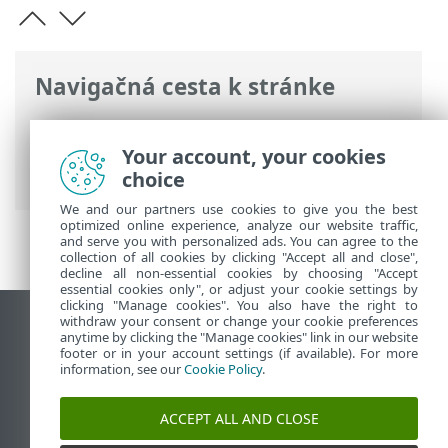
Navigačná cesta k stránke
ESET Online pomocník
>
ESET Smart
Security Premium
>
Rozšírené nastavenia
Your account, your cookies
>
Kontroly
> Kontrola zariadení
choice
We and our partners use cookies to give you the best
optimized online experience, analyze our website traffic,
and serve you with personalized ads. You can agree to the
collection of all cookies by clicking "Accept all and close",
decline all non-essential cookies by choosing "Accept
essential cookies only", or adjust your cookie settings by
clicking "Manage cookies". You also have the right to
withdraw your consent or change your cookie preferences
Zobraziť stránku ako na počítači
anytime by clicking the "Manage cookies" link in our website
footer or in your account settings (if available). For more
End of Life
information, see our
Cookie Policy
.
Databáza znalostí ESET
ESET Fórum
ACCEPT ALL AND CLOSE
ESET Status Portal