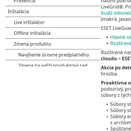
našimi pokroč
LiveGrid®. Pr
budú odosiela
(makrá, javas
ESET LiveGua
Hlavné o
•
Rozšíren
•
Rozšírené na
cloudu
>
ESE
Akcia po dete
hrozba.
Proaktívna 
podozrivý, pr
súbory z tých
Súbory s
•
Súbory st
•
Súbory e
•
s archívm
Spúšťané
•