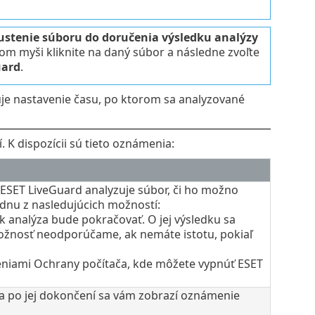
ustenie súboru do doručenia výsledku analýzy
lom myši kliknite na daný súbor a následne zvoľte
uard
.
e nastavenie času, po ktorom sa analyzované
K dispozícii sú tieto oznámenia:
ESET LiveGuard analyzuje súbor, či ho možno
dnu z nasledujúcich možností:
k analýza bude pokračovať. O jej výsledku sa
ožnosť neodporúčame, ak nemáte istotu, pokiaľ
veniami Ochrany počítača, kde môžete vypnúť ESET
 a po jej dokončení sa vám zobrazí oznámenie