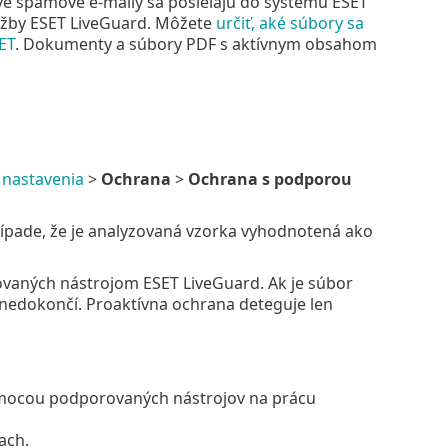
vé spamové e‑maily sa posielajú do systému ESET
lužby ESET LiveGuard. Môžete
určiť, aké súbory sa
ET
. Dokumenty a súbory PDF s aktívnym obsahom
 nastavenia
>
Ochrana
>
Ochrana s podporou
rípade, že je analyzovaná vzorka vyhodnotená ako
ovaných nástrojom ESET LiveGuard. Ak je súbor
 nedokončí. Proaktívna ochrana deteguje len
omocou podporovaných nástrojov na prácu
ach.