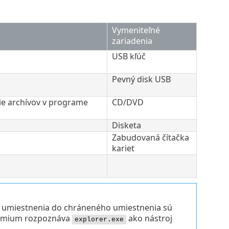
Vymeniteľné
zariadenia
USB kľúč
Pevný disk USB
ie archívov v programe
CD/DVD
Disketa
Zabudovaná čítačka
kariet
umiestnenia do chráneného umiestnenia sú
remium rozpoznáva
ako nástroj
explorer.exe