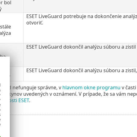
r bol
ý
ESET LiveGuard potrebuje na dokončenie analýz
otvoriť.
stále
alýza
ESET LiveGuard dokončil analýzu súboru a zistil
ba
ESET LiveGuard dokončil analýzu súboru a zisti
užiť
d
Guard nefunguje správne, v
hlavnom okne programu
v čast
h
a pokynov uvedených v oznámení. V prípade, že sa vám nepo
y
očnosti ESET
.
y
e
o
s
e
e