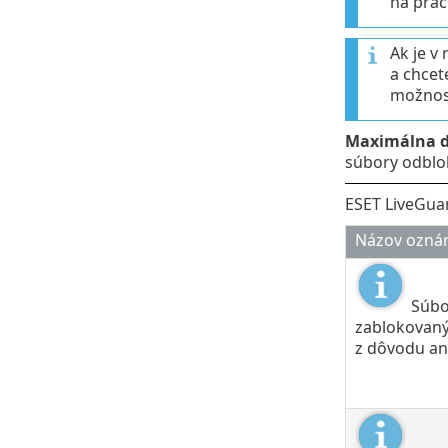
na prác
Ak je v
a chcet
možno
Maximálna do
súbory odblok
ESET LiveGuar
Názov ozná
Súbo
zablokovan
z dôvodu an