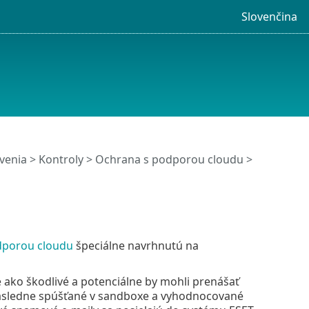
Slovenčina
venia
>
Kontroly
>
Ochrana s podporou cloudu
>
dporou cloudu
špeciálne navrhnutú na
é ako škodlivé a potenciálne by mohli prenášať
 následne spúšťané v sandboxe a vyhodnocované