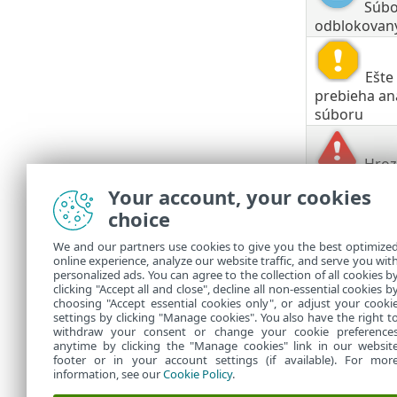
Súbo
odblokovan
Ešte 
prebieha an
súboru
Hroz
odstránená
Your account, your cookies
Súbor je
choice
bezpečné po
We and our partners use cookies to give you the best optimize
Ak ESET Live
online experience, analyze our website traffic, and serve you wit
vyriešte podľ
personalized ads. You can agree to the collection of all cookies b
podporu spol
clicking "Accept all and close", decline all non-essential cookies b
choosing "Accept essential cookies only", or adjust your cooki
settings by clicking "Manage cookies". You also have the right t
withdraw your consent or change your cookie preference
anytime by clicking the "Manage cookies" link in our websit
footer or in your account settings (if available). For mor
information, see our
Cookie Policy
.