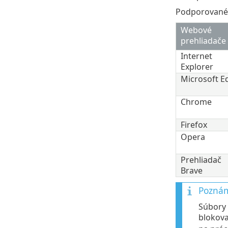
Podporované a
Webové
prehliadače
Internet
Explorer
Microsoft E
Chrome
Firefox
Opera
Prehliadač
Brave
Pozná
Súbory
blokova