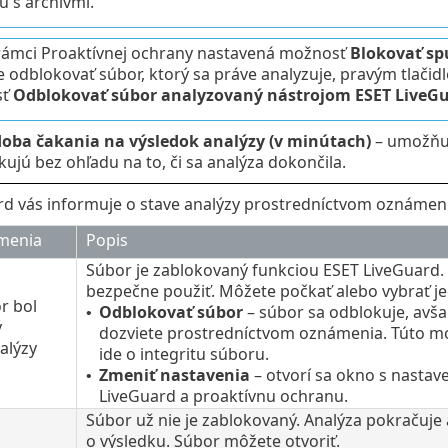
u s archívmi.
 rámci Proaktívnej ochrany nastavená možnosť
Blokovať sp
e odblokovať súbor, ktorý sa práve analyzuje, pravým tlačid
sť
Odblokovať súbor analyzovaný nástrojom ESET LiveG
ba čakania na výsledok analýzy (v minútach)
– umožňuj
ujú bez ohľadu na to, či sa analýza dokončila.
d vás informuje o stave analýzy prostredníctvom oznámení. 
menia
Popis
Súbor je zablokovaný funkciou ESET LiveGuard. 
bezpečne použiť. Môžete počkať alebo vybrať je
r bol
Odblokovať súbor
– súbor sa odblokuje, avša
•
ý
dozviete prostredníctvom oznámenia. Túto m
alýzy
ide o integritu súboru.
Zmeniť nastavenia
– otvorí sa okno s nasta
•
LiveGuard a proaktívnu ochranu.
Súbor už nie je zablokovaný. Analýza pokračuje
o výsledku. Súbor môžete otvoriť.