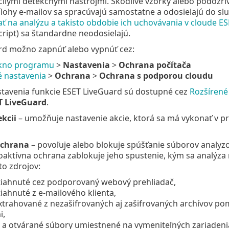
ilými detekčnými nástrojmi. Škodlivé vzorky alebo podozri
ílohy e‑mailov sa spracúvajú samostatne a odosielajú do s
ť na analýzu a takisto obdobie ich uchovávania v cloude ES
cript) sa štandardne neodosielajú.
rd možno zapnúť alebo vypnúť cez:
kno programu
>
Nastavenia
>
Ochrana počítača
é nastavenia
>
Ochrana
>
Ochrana s podporou cloudu
stavenia funkcie ESET LiveGuard sú dostupné cez
Rozšírené
T LiveGuard
.
kcii
– umožňuje nastavenie akcie, ktorá sa má vykonať v p
ochrana
– povoľuje alebo blokuje spúšťanie súborov analyz
oaktívna ochrana zablokuje jeho spustenie, kým sa analýza
to zdrojov:
tiahnuté cez podporovaný webový prehliadač,
iahnuté z e‑mailového klienta,
xtrahované z nezašifrovaných aj zašifrovaných archívov p
i,
 a otvárané súbory umiestnené na vymeniteľných zariadeni