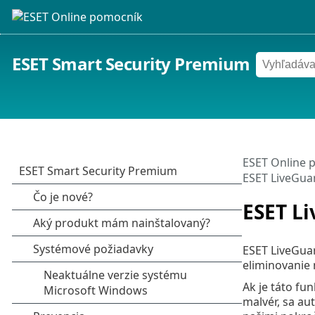
ESET Smart Security Premium
ESET Online 
ESET LiveGua
ESET L
ESET LiveGuar
eliminovanie
Ak je táto fu
malvér, sa a