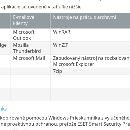
plikácie sú uvedené v tabuľke nižšie:
E‑mailové
Nástroje na prácu s archívmi
klienty
Microsoft
WinRAR
Outlook
dge
Mozilla
WinZIP
Thunderbird
Microsoft Mail
Zabudovaný nástroj na rozbaľovan
Microsoft Explorer
7zip
mka
 kopírované pomocou Windows Prieskumníka z vylúčeného 
né proaktívnou ochranou, pretože ESET Smart Security P