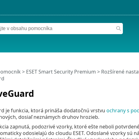
pomocník
>
ESET Smart Security Premium
>
Rozšírené nasta
rd
iveGuard
d je funkcia, ktorá prináša dodatočnú vrstvu
ochrany s po
 nových, dosiaľ neznámych druhov hrozieb.
nkcia zapnutá, podozrivé vzorky, ktoré ešte neboli potvrden
utomaticky odosielajú do cloudu ESET. Odoslané vzorky sú