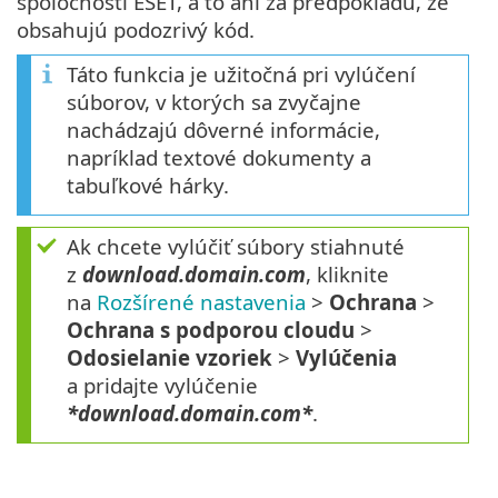
spoločnosti ESET, a to ani za predpokladu, že
obsahujú podozrivý kód.
Táto funkcia je užitočná pri vylúčení
súborov, v ktorých sa zvyčajne
nachádzajú dôverné informácie,
napríklad textové dokumenty a
tabuľkové hárky.
Ak chcete vylúčiť súbory stiahnuté
z
download.domain.com
, kliknite
na
Rozšírené nastavenia
>
Ochrana
>
Ochrana s podporou cloudu
>
Odosielanie vzoriek
>
Vylúčenia
a pridajte vylúčenie
*download.domain.com*
.