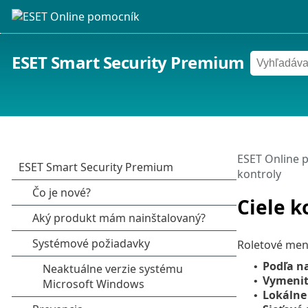
ESET Smart Security Premium
ESET Online 
kontroly
Ciele k
Roletové me
Podľa na
•
Vymenit
•
Lokálne
•