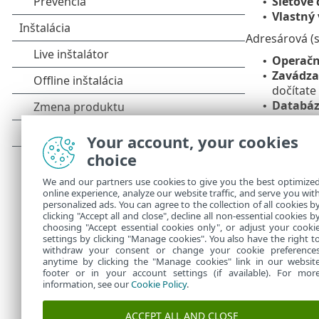
Sieťové 
•
Vlastný
•
Adresárová (s
Operač
•
Zavádza
•
dočítate
Databá
•
názvov, 
Systémo
•
Your account, your cookies
sa odkaz
choice
aby sa za
We and our partners use cookies to give you the best optimize
Ak chcete rýc
online experience, analyze our website traffic, and serve you wit
stromovou štr
personalized ads. You can agree to the collection of all cookies b
cieľ do zozna
clicking "Accept all and close", decline all non-essential cookies b
choosing "Accept essential cookies only", or adjust your cooki
settings by clicking "Manage cookies". You also have the right t
withdraw your consent or change your cookie preference
anytime by clicking the "Manage cookies" link in our websit
footer or in your account settings (if available). For mor
information, see our
Cookie Policy
.
ACCEPT ALL AND CLOSE