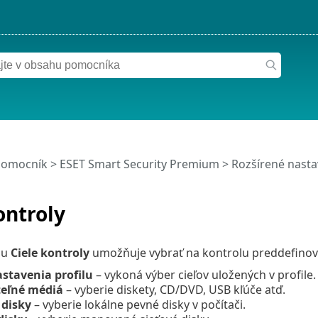
pomocník
>
ESET Smart Security Premium
>
Rozšírené nasta
ontroly
nu
Ciele kontroly
umožňuje vybrať na kontrolu preddefinov
stavenia profilu
– vykoná výber cieľov uložených v profile.
eľné médiá
– vyberie diskety, CD/DVD, USB kľúče atď.
 disky
– vyberie lokálne pevné disky v počítači.