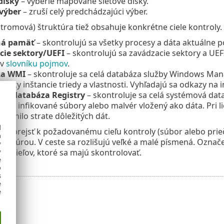
disky
– vyberie mapované sieťové disky.
 výber
– zruší celý predchádzajúci výber.
tromová) štruktúra tiež obsahuje konkrétne ciele kontroly.
ná pamäť
– skontrolujú sa všetky procesy a dáta aktuálne
cie sektory/UEFI
– skontrolujú sa zavádzacie sektory a UEF
 v
slovníku pojmov
.
za WMI
– skontroluje sa celá databáza služby Windows Man
všetky inštancie triedy a vlastnosti. Vyhľadajú sa odkazy na
vá databáza Registry
– skontroluje sa celá systémová data
y na infikované súbory alebo malvér vložený ako dáta. Pri l
bránilo strate dôležitých dát.
d
hlo prejsť k požadovanému cieľu kontroly (súbor alebo prie
h
uktúrou. V ceste sa rozlišujú veľké a malé písmená. Označ
y
mu cieľov, ktoré sa majú skontrolovať.
y
e
o
s
e
e