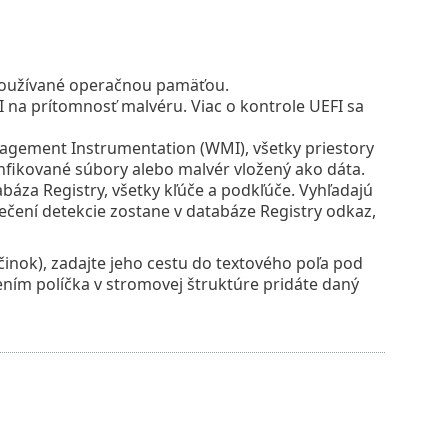
 používané operačnou pamäťou.
I na prítomnosť malvéru. Viac o kontrole UEFI sa
agement Instrumentation (WMI), všetky priestory
 infikované súbory alebo malvér vložený ako dáta.
báza Registry, všetky kľúče a podkľúče. Vyhľadajú
iečení detekcie zostane v databáze Registry odkaz,
činok), zadajte jeho cestu do textového poľa pod
ením políčka v stromovej štruktúre pridáte daný