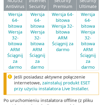
NOD32
Internet
Security
Security
Antivirus
Security
Premium
Ultimate
Wersja
Wersja
Wersja 64-
Wersja
64-
64-
bitowa
64-
bitowa
bitowa
Wersja 32-
bitowa
Wersja
Wersja
bitowa
Wersja
32-
32-
ARM
32-
bitowa
bitowa
Ściągnij za
bitowa
ARM
ARM
darmo
ARM
Ściągnij
Ściągnij
Ściągnij
za
za
za
darmo
darmo
darmo
Jeśli posiadasz aktywne połączenie
internetowe,
zainstaluj produkt ESET
przy użyciu instalatora Live Installer
.
Po uruchomieniu instalatora offline (z pliku