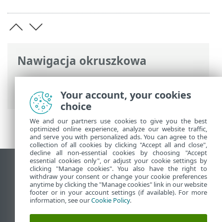
Nawigacja okruszkowa
Pomoc online ESET
>
ESET Smart Security
Premium
>
Instalacja
> Instalacja offline
Your account, your cookies
choice
We and our partners use cookies to give you the best
optimized online experience, analyze our website traffic,
and serve you with personalized ads. You can agree to the
collection of all cookies by clicking "Accept all and close",
decline all non-essential cookies by choosing "Accept
essential cookies only", or adjust your cookie settings by
Wyświetl witrynę internetową dla
clicking "Manage cookies". You also have the right to
withdraw your consent or change your cookie preferences
komputerów
anytime by clicking the "Manage cookies" link in our website
footer or in your account settings (if available). For more
End of Life
information, see our
Cookie Policy
.
Baza wiedzy ESET
Forum ESET