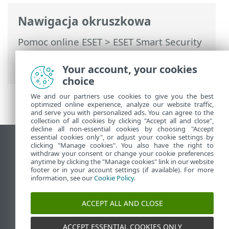
Nawigacja okruszkowa
Pomoc online ESET
>
ESET Smart Security
Premium
>
Instalacja
> Instalator Live
Installer
Your account, your cookies
choice
We and our partners use cookies to give you the best
optimized online experience, analyze our website traffic,
and serve you with personalized ads. You can agree to the
collection of all cookies by clicking "Accept all and close",
decline all non-essential cookies by choosing "Accept
essential cookies only", or adjust your cookie settings by
Wyświetl witrynę internetową dla
clicking "Manage cookies". You also have the right to
withdraw your consent or change your cookie preferences
komputerów
anytime by clicking the "Manage cookies" link in our website
footer or in your account settings (if available). For more
End of Life
information, see our
Cookie Policy
.
Baza wiedzy ESET
Forum ESET
ACCEPT ALL AND CLOSE
ESET Status Portal
Pomoc regionalna
ACCEPT ESSENTIAL COOKIES ONLY