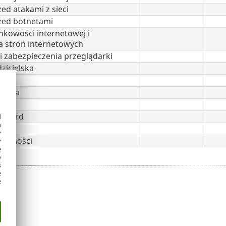
ed atakami z sieci
zed botnetami
kowości internetowej i
a stron internetowych
i zabezpieczenia przeglądarki
zicielska
 Data
ard
 Guard
d
h
y
żsamości
y
e
o
s
e
e