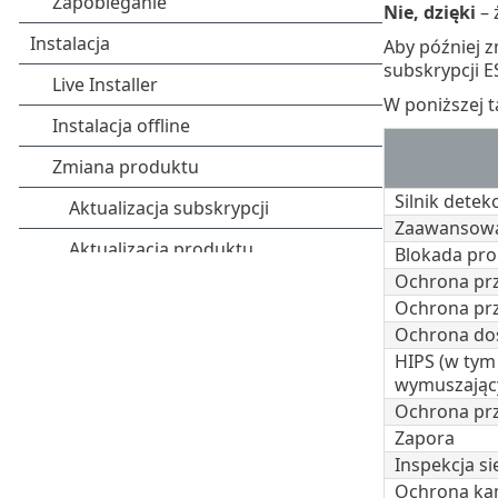
Nie, dzięki
– 
Aby później z
subskrypcji E
W poniższej 
Silnik detekc
Zaawansowa
Blokada pro
Ochrona pr
Ochrona prz
Ochrona dos
HIPS (w ty
wymuszając
Ochrona pr
Zapora
Inspekcja si
Ochrona kam