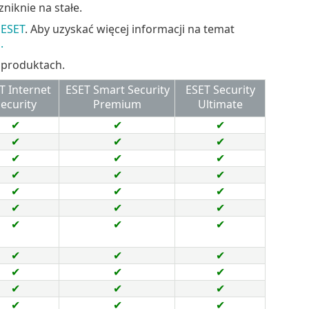
iknie na stałe.
 ESET
. Aby uzyskać więcej informacji na temat
.
 produktach.
T Internet
ESET Smart Security
ESET Security
ecurity
Premium
Ultimate
✔
✔
✔
✔
✔
✔
✔
✔
✔
✔
✔
✔
✔
✔
✔
✔
✔
✔
✔
✔
✔
✔
✔
✔
✔
✔
✔
✔
✔
✔
✔
✔
✔