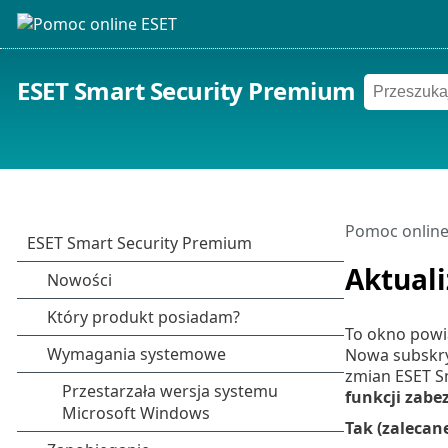
ESET Smart Security Premium
Pomoc online
Aktuali
To okno powia
Nowa subskry
zmian ESET S
funkcji zabe
Tak (zalecan