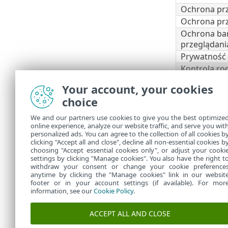
Ochrona prz
Ochrona pr
Ochrona ban
przeglądani
Prywatność 
Kontrola rod
Anti-Theft
Your account, your cookies
ESET Secure
choice
ESET LiveGu
ESET Folder
We and our partners use cookies to give you the best optimize
online experience, analyze our website traffic, and serve you wit
VPN
personalized ads. You can agree to the collection of all cookies b
Ochrona to
clicking "Accept all and close", decline all non-essential cookies b
choosing "Accept essential cookies only", or adjust your cooki
settings by clicking "Manage cookies". You also have the right t
withdraw your consent or change your cookie preference
anytime by clicking the "Manage cookies" link in our websit
footer or in your account settings (if available). For mor
information, see our
Cookie Policy
.
ACCEPT ALL AND CLOSE