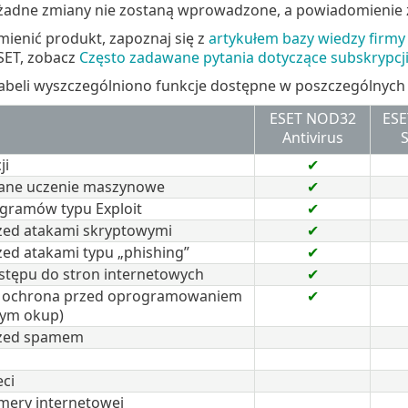
żadne zmiany nie zostaną wprowadzone, a powiadomienie zn
mienić produkt, zapoznaj się z
artykułem bazy wiedzy firmy
SET, zobacz
Często zadawane pytania dotyczące subskrypcji
tabeli wyszczególniono funkcje dostępne w poszczególnych
ESET NOD32
ESE
Antivirus
S
ji
✔
ne uczenie maszynowe
✔
gramów typu Exploit
✔
zed atakami skryptowymi
✔
ed atakami typu „phishing”
✔
tępu do stron internetowych
✔
m ochrona przed oprogramowaniem
✔
ym okup)
zed spamem
eci
ery internetowej