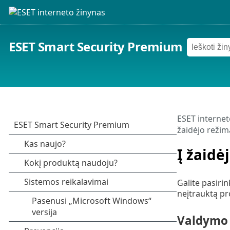
ESET Smart Security Premium
ESET internet
žaidėjo reži
Į žaidė
Galite pasiri
neįtrauktą p
Valdymo 