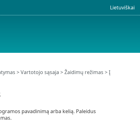
Lietuviškai
tatymas
>
Vartotojo sąsaja
>
Žaidimų režimas
> Į
s
rogramos pavadinimą arba kelią. Paleidus
amas.