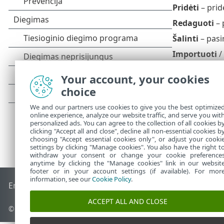
Pridėti
– prid
Redaguoti
– 
Šalinti
– pasir
Importuoti
/
Your account, your cookies
choice
We and our partners use cookies to give you the best optimize
online experience, analyze our website traffic, and serve you wit
personalized ads. You can agree to the collection of all cookies b
clicking "Accept all and close", decline all non-essential cookies b
choosing "Accept essential cookies only", or adjust your cooki
settings by clicking "Manage cookies". You also have the right t
withdraw your consent or change your cookie preference
anytime by clicking the "Manage cookies" link in our websit
footer or in your account settings (if available). For mor
information, see our
Cookie Policy
.
End of Life
ESET žinių bazė
ESET forumas
ESET Status Port
ACCEPT ALL AND CLOSE
© 1992 - 2025 ESET, spol. s r.o. - Visos teisės saugomos.