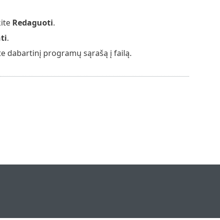
kite
Redaguoti
.
ti
.
e dabartinį programų sąrašą į failą.