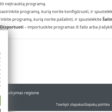
ėti neįtrauktą programą.
pasirinkite programą, kurią norite konfigūruoti, ir spustelė
inkite programą, kurią norite pašalinti, ir spustelėkite
Šalin
Eksportuoti
– importuokite programas iš failo arba įrašykit
d
h
y
y
e
o
s
e
e
al
Palaikymas regione
Tvarkyti slapukus
Slapukų politika