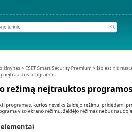
o žinynas
>
ESET Smart Security Premium
>
Išplėstinis nus
mą neįtrauktos programos
jo režimą neįtrauktos programo
nkti programas, kurios neveiks žaidėjo režimu, pridėdami p
rogramą viso ekrano režimu, žaidėjo režimas nebus naudoj
elementai