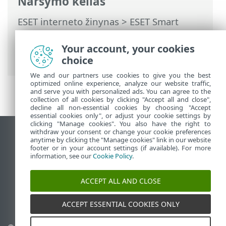
Naršymo kelias
ESET interneto žinynas
>
ESET Smart
Security Premium
>
Išplėstinis
nustatymas
>
Vartotojo sąsaja
>
Your account, your cookies
Naudotojo sąsajos elementai
choice
We and our partners use cookies to give you the best
optimized online experience, analyze our website traffic,
and serve you with personalized ads. You can agree to the
collection of all cookies by clicking "Accept all and close",
decline all non-essential cookies by choosing "Accept
essential cookies only", or adjust your cookie settings by
clicking "Manage cookies". You also have the right to
withdraw your consent or change your cookie preferences
Rodyti darbalaukio tinklavietę
anytime by clicking the "Manage cookies" link in our website
footer or in your account settings (if available). For more
End of Life
information, see our
Cookie Policy
.
ESET žinių bazė
ESET forumas
ACCEPT ALL AND CLOSE
ESET Status Portal
Palaikymas regione
ACCEPT ESSENTIAL COOKIES ONLY