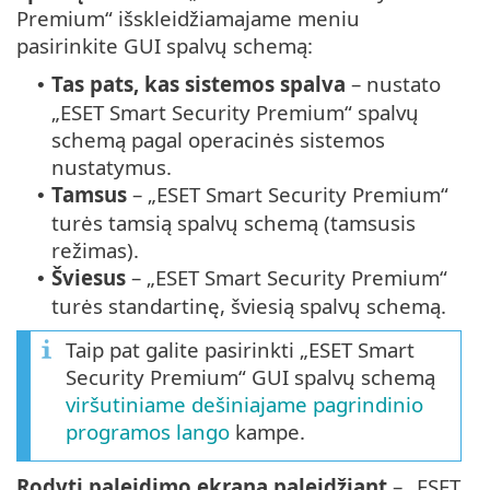
Premium“ išskleidžiamajame meniu
pasirinkite GUI spalvų schemą:
Tas pats, kas sistemos spalva
– nustato
•
„ESET Smart Security Premium“ spalvų
schemą pagal operacinės sistemos
nustatymus.
Tamsus
– „ESET Smart Security Premium“
•
turės tamsią spalvų schemą (tamsusis
režimas).
Šviesus
– „ESET Smart Security Premium“
•
turės standartinę, šviesią spalvų schemą.
Taip pat galite pasirinkti „ESET Smart
Security Premium“ GUI spalvų schemą
viršutiniame dešiniajame pagrindinio
programos lango
kampe.
Rodyti paleidimo ekraną paleidžiant
– „ESET