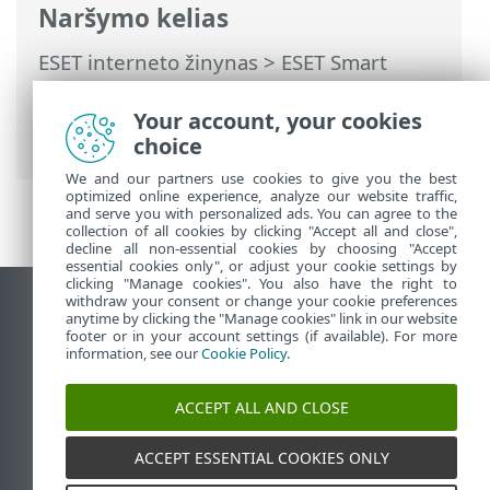
Naršymo kelias
ESET interneto žinynas
>
ESET Smart
Security Premium
>
Išplėstinis
nustatymas
>
Vartotojo sąsaja
> Žaidimų
Your account, your cookies
režimas
choice
We and our partners use cookies to give you the best
optimized online experience, analyze our website traffic,
and serve you with personalized ads. You can agree to the
collection of all cookies by clicking "Accept all and close",
decline all non-essential cookies by choosing "Accept
essential cookies only", or adjust your cookie settings by
clicking "Manage cookies". You also have the right to
withdraw your consent or change your cookie preferences
Rodyti darbalaukio tinklavietę
anytime by clicking the "Manage cookies" link in our website
footer or in your account settings (if available). For more
End of Life
information, see our
Cookie Policy
.
ESET žinių bazė
ESET forumas
ACCEPT ALL AND CLOSE
ESET Status Portal
Palaikymas regione
ACCEPT ESSENTIAL COOKIES ONLY