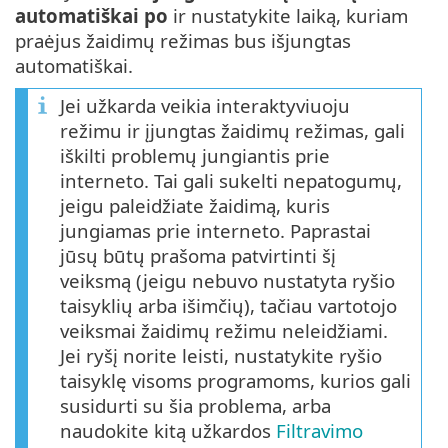
automatiškai po
ir nustatykite laiką, kuriam
praėjus žaidimų režimas bus išjungtas
automatiškai.
Jei užkarda veikia interaktyviuoju
režimu ir įjungtas žaidimų režimas, gali
iškilti problemų jungiantis prie
interneto. Tai gali sukelti nepatogumų,
jeigu paleidžiate žaidimą, kuris
jungiamas prie interneto. Paprastai
jūsų būtų prašoma patvirtinti šį
veiksmą (jeigu nebuvo nustatyta ryšio
taisyklių arba išimčių), tačiau vartotojo
veiksmai žaidimų režimu neleidžiami.
Jei ryšį norite leisti, nustatykite ryšio
taisyklę visoms programoms, kurios gali
susidurti su šia problema, arba
naudokite kitą užkardos
Filtravimo