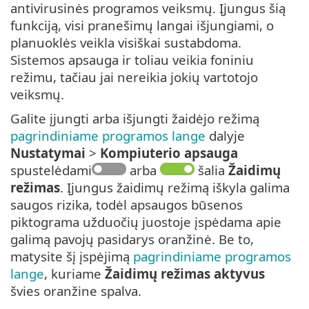
antivirusinės programos veiksmų. Įjungus šią
funkciją, visi pranešimų langai išjungiami, o
planuoklės veikla visiškai sustabdoma.
Sistemos apsauga ir toliau veikia foniniu
režimu, tačiau jai nereikia jokių vartotojo
veiksmų.
Galite įjungti arba išjungti žaidėjo režimą
pagrindiniame programos lange
dalyje
Nustatymai
>
Kompiuterio apsauga
spustelėdami
arba
šalia
Žaidimų
režimas
. Įjungus žaidimų režimą iškyla galima
saugos rizika, todėl apsaugos būsenos
piktograma užduočių juostoje įspėdama apie
galimą pavojų pasidarys oranžinė. Be to,
matysite šį įspėjimą
pagrindiniame programos
lange
, kuriame
Žaidimų režimas aktyvus
švies oranžine spalva.