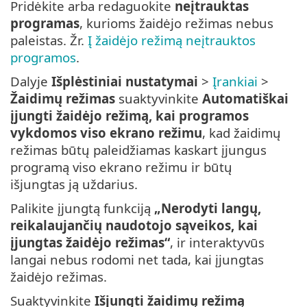
Pridėkite arba redaguokite
neįtrauktas
programas
, kurioms žaidėjo režimas nebus
paleistas. Žr.
Į žaidėjo režimą neįtrauktos
programos
.
Dalyje
Išplėstiniai nustatymai
>
Įrankiai
>
Žaidimų režimas
suaktyvinkite
Automatiškai
įjungti žaidėjo režimą, kai programos
vykdomos viso ekrano režimu
, kad žaidimų
režimas būtų paleidžiamas kaskart įjungus
programą viso ekrano režimu ir būtų
išjungtas ją uždarius.
Palikite įjungtą funkciją
„Nerodyti langų,
reikalaujančių naudotojo sąveikos, kai
įjungtas žaidėjo režimas“
, ir interaktyvūs
langai nebus rodomi net tada, kai įjungtas
žaidėjo režimas.
Suaktyvinkite
Išjungti žaidimų režimą